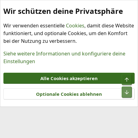
Wir schützen deine Privatsphäre
Schlagworte
Wir verwenden essentielle
Cookies
, damit diese Website
funktioniert, und optionale Cookies, um den Komfort
bei der Nutzung zu verbessern.
Siehe weitere Informationen und konfiguriere deine
Einstellungen
Cookies
Alle Cookies akzeptieren
Obe
Kontakt
Nutzungsbedingungen
Datenschutz
Hilfe und Impressum
R
Unt
S
Optionale Cookies ablehnen
S
®
Community platform by XenForo
© 2010-2026 XenForo Ltd.