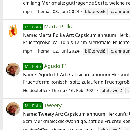
cm lang Merkmale: guttragende Sorte, welche resis
mph
Thema
03. Juni 2024
blüte weiß
c. annuu
Marta Polka
Mit Foto
Name: Marta Polka Art: Capsicum annuum Herkunft
Fruchtgröße: ca. 10 bis 12 cm Merkmale: Früchte c
mph
Thema
02. Juni 2024
blüte weiß
c. annuu
Agudo F1
Mit Foto
Name: Agudo F1 Art: Capsicum annuum Herkunft: Vi
Fruchtform: konisch, spitz zulaufend Fruchtgröße
Heidepfeffer
Thema
16. Feb. 2024
blüte weiß
c
Tweety
Mit Foto
Name: Tweety Art: Capsicum annuum Herkunft: USA
5cm Merkmale: dickwandige, saftige Früchte Reif
Heidepfeffer
Thema
01. Jan. 2024
blüte weiß
c