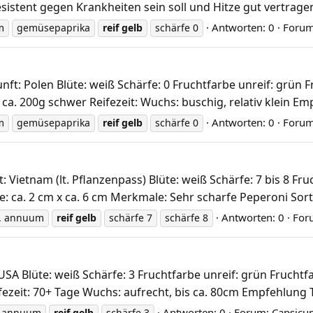
tent gegen Krankheiten sein soll und Hitze gut vertragen so
Antworten: 0
Foru
m
gemüsepaprika
reif
gelb
schärfe 0
: Polen Blüte: weiß Schärfe: 0 Fruchtfarbe unreif: grün Fr
a. 200g schwer Reifezeit: Wuchs: buschig, relativ klein Emp
Antworten: 0
Foru
m
gemüsepaprika
reif
gelb
schärfe 0
etnam (lt. Pflanzenpass) Blüte: weiß Schärfe: 7 bis 8 Fruc
: ca. 2 cm x ca. 6 cm Merkmale: Sehr scharfe Peperoni Sorte
Antworten: 0
For
. annuum
reif
gelb
schärfe 7
schärfe 8
 Blüte: weiß Schärfe: 3 Fruchtfarbe unreif: grün Fruchtfar
ezeit: 70+ Tage Wuchs: aufrecht, bis ca. 80cm Empfehlung T
Antworten: 0
Forum:
Capsic
. annuum
reif
gelb
schärfe 3