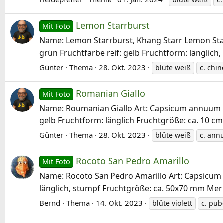
Lemon Starrburst
Mit Foto
Name: Lemon Starrburst, Khang Starr Lemon Starr
grün Fruchtfarbe reif: gelb Fruchtform: länglich
Günter
Thema
28. Okt. 2023
blüte weiß
c. chi
Romanian Giallo
Mit Foto
Name: Roumanian Giallo Art: Capsicum annuum Her
gelb Fruchtform: länglich Fruchtgröße: ca. 10 cm 
Günter
Thema
28. Okt. 2023
blüte weiß
c. an
Rocoto San Pedro Amarillo
Mit Foto
Name: Rocoto San Pedro Amarillo Art: Capsicum pu
länglich, stumpf Fruchtgröße: ca. 50x70 mm Merkm
Bernd
Thema
14. Okt. 2023
blüte violett
c. pub