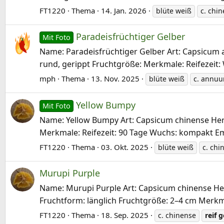
FT1220
Thema
14. Jan. 2026
blüte weiß
c. chi
Paradeisfrüchtiger Gelber
Mit Foto
Name: Paradeisfrüchtiger Gelber Art: Capsicum a
rund, gerippt Fruchtgröße: Merkmale: Reifezeit:
mph
Thema
13. Nov. 2025
blüte weiß
c. annu
Yellow Bumpy
Mit Foto
Name: Yellow Bumpy Art: Capsicum chinense Herku
Merkmale: Reifezeit: 90 Tage Wuchs: kompakt Em
FT1220
Thema
03. Okt. 2025
blüte weiß
c. chi
Murupi Purple
Name: Murupi Purple Art: Capsicum chinense Herku
Fruchtform: länglich Fruchtgröße: 2–4 cm Merkma
FT1220
Thema
18. Sep. 2025
c. chinense
reif
g