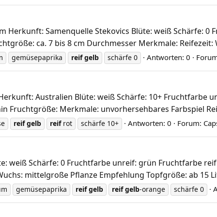
erkunft: Samenquelle Stekovics Blüte: weiß Schärfe: 0 Fru
tgröße: ca. 7 bis 8 cm Durchmesser Merkmale: Reifezeit: 
Antworten: 0
Foru
m
gemüsepaprika
reif
gelb
schärfe 0
unft: Australien Blüte: weiß Schärfe: 10+ Fruchtfarbe unre
 hin Fruchtgröße: Merkmale: unvorhersehbares Farbspiel Reife
Antworten: 0
Forum:
Cap
se
reif
gelb
reif
rot
schärfe 10+
weiß Schärfe: 0 Fruchtfarbe unreif: grün Fruchtfarbe reif:
 Wuchs: mittelgroße Pflanze Empfehlung Topfgröße: ab 15 Li
A
um
gemüsepaprika
reif
gelb
reif
gelb
-orange
schärfe 0