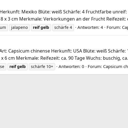
rkunft: Mexiko Blüte: weiß Schärfe: 4 Fruchtfarbe unreif: 
 x 3 cm Merkmale: Verkorkungen an der Frucht Reifezeit: ca
Antworten: 4
Forum:
Ca
uum
jalapeno
reif
gelb
schärfe 4
rt: Capsicum chinense Herkunft: USA Blüte: weiß Schärfe: 1
3 x 6 cm Merkmale: Reifezeit: ca. 90 Tage Wuchs: buschig, 
Antworten: 0
Forum:
Capsicum ch
nse
reif
gelb
schärfe 10+