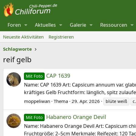
Foren
Aktuelles
Galerie
Ressourcen
Neueste Aktivitäten
Registrieren
Schlagworte
reif gelb
CAP 1639
Mit Foto
Name: CAP 1639 Art: Capsicum annuum var. glabriu
kräftiges Gelb Fruchtform: länglich, spitz zulauf
moppeliwan
Thema
29. Apr. 2026
blüte weiß
c
Habanero Orange Devil
Mit Foto
Name: Habanero Orange Devil Art: Capsicum chine
Fruchtgröße: 2–5cm Merkmale: Reifezeit: 120 T