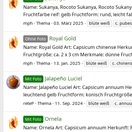
Name: Sukanya, Rocoto Sukanya, Rocoto Sukanya 
Fruchtfarbe reif: gelb Fruchtform: rund, leicht f
mph
Thema
03. März 2025
blüte weiß
c. pube
Royal Gold
Ohne Foto
Name: Royal Gold Art: Capsicum chinense Herkunft
Fruchtgröße: ca. 2 x 3 cm Merkmale: dünne Frucht
mph
Thema
13. Jan. 2025
blüte weiß
c. chinen
Jalapeño Luciel
Mit Foto
Name: Jalapeño Luciel Art: Capsicum annuum Herku
leuchtend gelb Fruchtform: konisch Fruchtgröße:
reteP
Thema
11. Sep. 2024
blüte weiß
c. annu
Ornela
Mit Foto
Name: Ornela Art: Capsicum annuum Herkunft: Rus