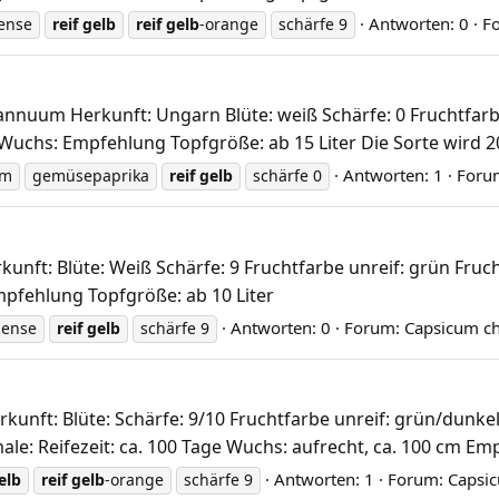
Antworten: 0
F
nense
reif
gelb
reif
gelb
-orange
schärfe 9
nnuum Herkunft: Ungarn Blüte: weiß Schärfe: 0 Fruchtfarbe 
 Wuchs: Empfehlung Topfgröße: ab 15 Liter Die Sorte wird 2
Antworten: 1
Foru
um
gemüsepaprika
reif
gelb
schärfe 0
nft: Blüte: Weiß Schärfe: 9 Fruchtfarbe unreif: grün Fruch
pfehlung Topfgröße: ab 10 Liter
Antworten: 0
Forum:
Capsicum c
nense
reif
gelb
schärfe 9
nft: Blüte: Schärfe: 9/10 Fruchtfarbe unreif: grün/dunkelv
le: Reifezeit: ca. 100 Tage Wuchs: aufrecht, ca. 100 cm Em
Antworten: 1
Forum:
Capsi
elb
reif
gelb
-orange
schärfe 9