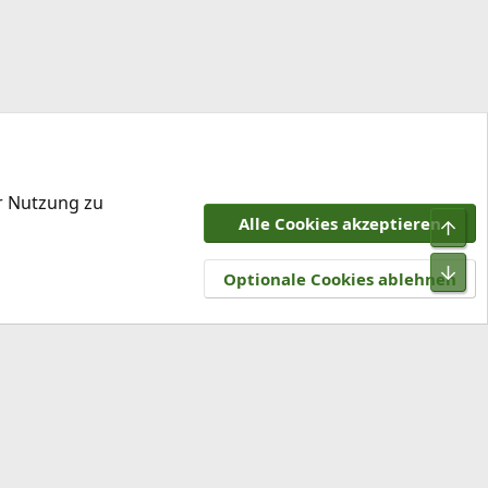
er Nutzung zu
Alle Cookies akzeptieren
Obe
tzungsbedingungen
Datenschutz
Hilfe und Impressum
R
Unt
S
Optionale Cookies ablehnen
S