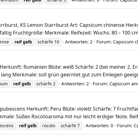
burst, KS Lemon Starrburst Art: Capsicum chinense Herkunf
, faltig Fruchtgröße: Merkmale: Reifezeit: Wuchs: 80 – 100 
Antworten: 2
Forum:
Capsicum c
nense
reif
gelb
schärfe 10
kunft: Rumänien Blüte: weiß Schärfe: 2 (bei meiner 2. Ernt
lang Merkmale: soll grün geerntet gut zum Einlegen geeignet
Antworten: 2
Forum:
Capsicum a
nuum
reif
gelb
schärfe 2
bescens Herkunft: Peru Blüte: violett Schärfe: 7 Fruchtfar
ale: Süßes Rocotoaroma mit nur leicht erdiger Note. Reifez
Antworten: 0
Forum:
C
escens
reif
gelb
rocoto
schärfe 7