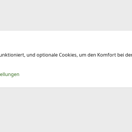
funktioniert, und optionale Cookies, um den Komfort bei d
Kontakt
Nu
tellungen
®
Community platform by XenForo
© 2010-2026 XenForo Ltd.