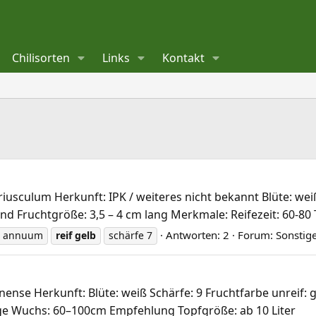
Chilisorten
Links
Kontakt
sculum Herkunft: IPK / weiteres nicht bekannt Blüte: weiß 
end Fruchtgröße: 3,5 – 4 cm lang Merkmale: Reifezeit: 60-80
Antworten: 2
Forum:
Sonstige
. annuum
reif
gelb
schärfe 7
nse Herkunft: Blüte: weiß Schärfe: 9 Fruchtfarbe unreif: g
age Wuchs: 60–100cm Empfehlung Topfgröße: ab 10 Liter