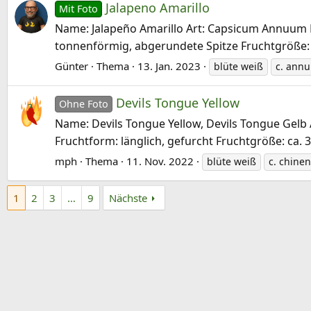
Jalapeno Amarillo
Mit Foto
Name: Jalapeño Amarillo Art: Capsicum Annuum He
tonnenförmig, abgerundete Spitze Fruchtgröße: 8
Günter
Thema
13. Jan. 2023
blüte weiß
c. ann
Devils Tongue Yellow
Ohne Foto
Name: Devils Tongue Yellow, Devils Tongue Gelb A
Fruchtform: länglich, gefurcht Fruchtgröße: ca. 
mph
Thema
11. Nov. 2022
blüte weiß
c. chine
1
2
3
…
9
Nächste