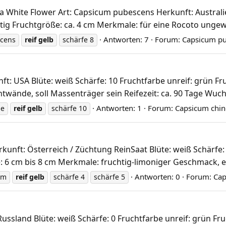
White Flower Art: Capsicum pubescens Herkunft: Australien
altig Fruchtgröße: ca. 4 cm Merkmale: für eine Rocoto ungewöh
Antworten: 7
Forum:
Capsicum p
scens
reif
gelb
schärfe 8
: USA Blüte: weiß Schärfe: 10 Fruchtfarbe unreif: grün Fru
wände, soll Massenträger sein Reifezeit: ca. 90 Tage Wuchs
Antworten: 1
Forum:
Capsicum chin
se
reif
gelb
schärfe 10
nft: Österreich / Züchtung ReinSaat Blüte: weiß Schärfe: 4 
 6 cm bis 8 cm Merkmale: fruchtig-limoniger Geschmack, eno
Antworten: 0
Forum:
Ca
um
reif
gelb
schärfe 4
schärfe 5
sland Blüte: weiß Schärfe: 0 Fruchtfarbe unreif: grün Fruc