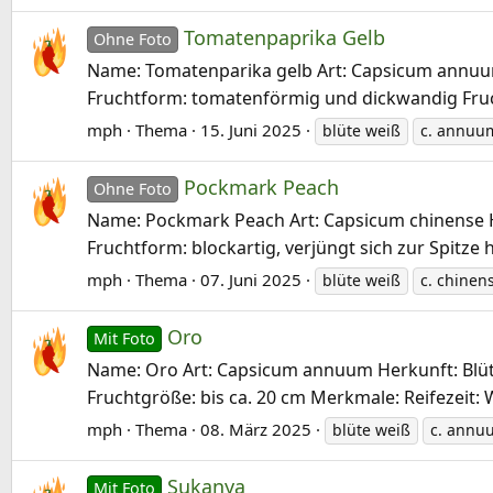
Tomatenpaprika Gelb
Ohne Foto
Name: Tomatenparika gelb Art: Capsicum annuum H
Fruchtform: tomatenförmig und dickwandig Fruch
mph
Thema
15. Juni 2025
blüte weiß
c. annuu
Pockmark Peach
Ohne Foto
Name: Pockmark Peach Art: Capsicum chinense Herk
Fruchtform: blockartig, verjüngt sich zur Spitze
mph
Thema
07. Juni 2025
blüte weiß
c. chinen
Oro
Mit Foto
Name: Oro Art: Capsicum annuum Herkunft: Blüte: 
Fruchtgröße: bis ca. 20 cm Merkmale: Reifezeit:
mph
Thema
08. März 2025
blüte weiß
c. annu
Sukanya
Mit Foto