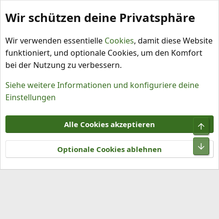
Wir schützen deine Privatsphäre
Schlagworte
Wir verwenden essentielle
Cookies
, damit diese Website
funktioniert, und optionale Cookies, um den Komfort
bei der Nutzung zu verbessern.
Siehe weitere Informationen und konfiguriere deine
Einstellungen
Cookies
Alle Cookies akzeptieren
Obe
Kontakt
Nutzungsbedingungen
Datenschutz
Hilfe und Impressum
R
Unt
S
Optionale Cookies ablehnen
S
®
Community platform by XenForo
© 2010-2026 XenForo Ltd.