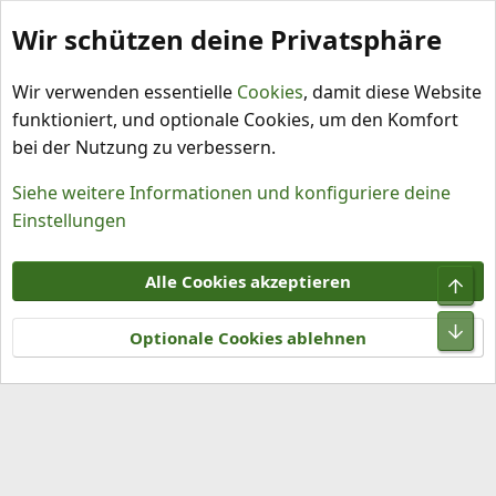
Wir schützen deine Privatsphäre
Schlagworte
Wir verwenden essentielle
Cookies
, damit diese Website
funktioniert, und optionale Cookies, um den Komfort
bei der Nutzung zu verbessern.
Siehe weitere Informationen und konfiguriere deine
Einstellungen
Cookies
Alle Cookies akzeptieren
Obe
Kontakt
Nutzungsbedingungen
Datenschutz
Hilfe und Impressum
R
Unt
S
Optionale Cookies ablehnen
S
®
Community platform by XenForo
© 2010-2026 XenForo Ltd.