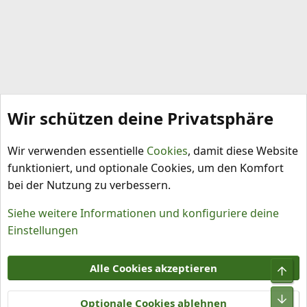
Wir schützen deine Privatsphäre
Schlagworte
Wir verwenden essentielle
Cookies
, damit diese Website
funktioniert, und optionale Cookies, um den Komfort
bei der Nutzung zu verbessern.
Siehe weitere Informationen und konfiguriere deine
Einstellungen
Cookies
Alle Cookies akzeptieren
Obe
Kontakt
Nutzungsbedingungen
Datenschutz
Hilfe und Impressum
R
Unt
S
Optionale Cookies ablehnen