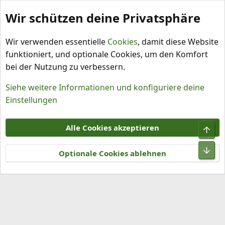
Wir schützen deine Privatsphäre
Schlagworte
Wir verwenden essentielle
Cookies
, damit diese Website
funktioniert, und optionale Cookies, um den Komfort
bei der Nutzung zu verbessern.
Siehe weitere Informationen und konfiguriere deine
Einstellungen
Cookies
Alle Cookies akzeptieren
Obe
Kontakt
Nutzungsbedingungen
Datenschutz
Hilfe und Impressum
R
Unt
S
Optionale Cookies ablehnen
S
®
Community platform by XenForo
© 2010-2026 XenForo Ltd.