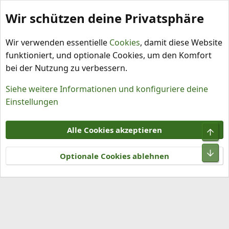
Wir schützen deine Privatsphäre
Schlagworte
Wir verwenden essentielle
Cookies
, damit diese Website
funktioniert, und optionale Cookies, um den Komfort
bei der Nutzung zu verbessern.
Siehe weitere Informationen und konfiguriere deine
Einstellungen
Cookies
Alle Cookies akzeptieren
Obe
Kontakt
Nutzungsbedingungen
Datenschutz
Hilfe und Impressum
R
Unt
S
Optionale Cookies ablehnen
S
®
Community platform by XenForo
© 2010-2026 XenForo Ltd.