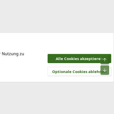
er Nutzung zu
Alle Cookies akzeptieren
Obe
tzungsbedingungen
Datenschutz
Hilfe und Impressum
R
Unt
S
Optionale Cookies ablehnen
S