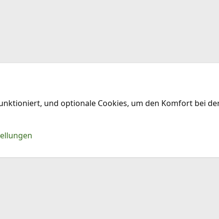
funktioniert, und optionale Cookies, um den Komfort bei d
Kontakt
Nu
tellungen
®
Community platform by XenForo
© 2010-2026 XenForo Ltd.