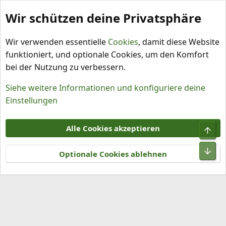
Wir schützen deine Privatsphäre
Schlagworte
Wir verwenden essentielle
Cookies
, damit diese Website
funktioniert, und optionale Cookies, um den Komfort
bei der Nutzung zu verbessern.
Siehe weitere Informationen und konfiguriere deine
Einstellungen
Cookies
Alle Cookies akzeptieren
Obe
Kontakt
Nutzungsbedingungen
Datenschutz
Hilfe und Impressum
R
Unt
S
Optionale Cookies ablehnen
S
®
Community platform by XenForo
© 2010-2026 XenForo Ltd.