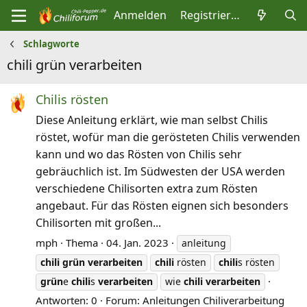
Anmelden
Registrieren
Schlagworte
chili grün verarbeiten
Chilis rösten
Diese Anleitung erklärt, wie man selbst Chilis
röstet, wofür man die gerösteten Chilis verwenden
kann und wo das Rösten von Chilis sehr
gebräuchlich ist. Im Südwesten der USA werden
verschiedene Chilisorten extra zum Rösten
angebaut. Für das Rösten eignen sich besonders
Chilisorten mit großen...
mph
Thema
04. Jan. 2023
anleitung
chili
grün
verarbeiten
chili
rösten
chili
s rösten
grün
e
chili
s
verarbeiten
wie
chili
verarbeiten
Antworten: 0
Forum:
Anleitungen Chiliverarbeitung