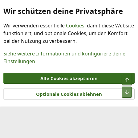
Wir schützen deine Privatsphäre
Schlagworte
Wir verwenden essentielle
Cookies
, damit diese Website
funktioniert, und optionale Cookies, um den Komfort
bei der Nutzung zu verbessern.
Siehe weitere Informationen und konfiguriere deine
Einstellungen
Cookies
Alle Cookies akzeptieren
Obe
Kontakt
Nutzungsbedingungen
Datenschutz
Hilfe und Impressum
R
Unt
S
Optionale Cookies ablehnen
S
®
Community platform by XenForo
© 2010-2026 XenForo Ltd.