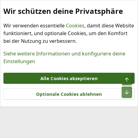
Wir schützen deine Privatsphäre
Schlagworte
Wir verwenden essentielle
Cookies
, damit diese Website
funktioniert, und optionale Cookies, um den Komfort
bei der Nutzung zu verbessern.
Siehe weitere Informationen und konfiguriere deine
Einstellungen
Cookies
Alle Cookies akzeptieren
Obe
Kontakt
Nutzungsbedingungen
Datenschutz
Hilfe und Impressum
R
Unt
S
Optionale Cookies ablehnen
S
®
Community platform by XenForo
© 2010-2026 XenForo Ltd.