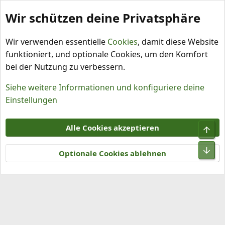
Wir schützen deine Privatsphäre
Schlagworte
Wir verwenden essentielle
Cookies
, damit diese Website
funktioniert, und optionale Cookies, um den Komfort
bei der Nutzung zu verbessern.
Siehe weitere Informationen und konfiguriere deine
Einstellungen
Cookies
Alle Cookies akzeptieren
Obe
Kontakt
Nutzungsbedingungen
Datenschutz
Hilfe und Impressum
R
Unt
S
Optionale Cookies ablehnen
S
®
Community platform by XenForo
© 2010-2026 XenForo Ltd.