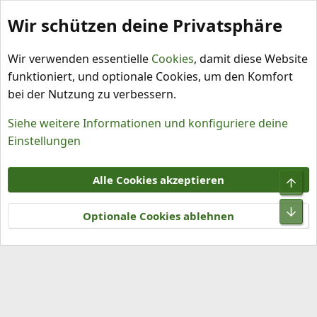
Wir schützen deine Privatsphäre
Schlagworte
Wir verwenden essentielle
Cookies
, damit diese Website
funktioniert, und optionale Cookies, um den Komfort
bei der Nutzung zu verbessern.
Siehe weitere Informationen und konfiguriere deine
Einstellungen
Cookies
Alle Cookies akzeptieren
Obe
Kontakt
Nutzungsbedingungen
Datenschutz
Hilfe und Impressum
R
Unt
S
Optionale Cookies ablehnen
S
®
Community platform by XenForo
© 2010-2026 XenForo Ltd.