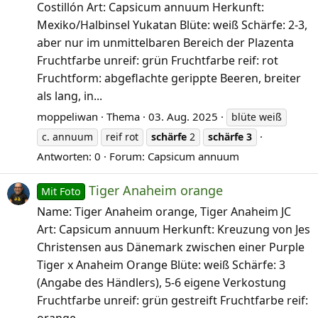
Costillón Art: Capsicum annuum Herkunft:
Mexiko/Halbinsel Yukatan Blüte: weiß Schärfe: 2-3,
aber nur im unmittelbaren Bereich der Plazenta
Fruchtfarbe unreif: grün Fruchtfarbe reif: rot
Fruchtform: abgeflachte gerippte Beeren, breiter
als lang, in...
moppeliwan
Thema
03. Aug. 2025
blüte weiß
c. annuum
reif rot
schärfe
2
schärfe
3
Antworten: 0
Forum:
Capsicum annuum
Tiger Anaheim orange
Mit Foto
Name: Tiger Anaheim orange, Tiger Anaheim JC
Art: Capsicum annuum Herkunft: Kreuzung von Jes
Christensen aus Dänemark zwischen einer Purple
Tiger x Anaheim Orange Blüte: weiß Schärfe: 3
(Angabe des Händlers), 5-6 eigene Verkostung
Fruchtfarbe unreif: grün gestreift Fruchtfarbe reif:
orange...