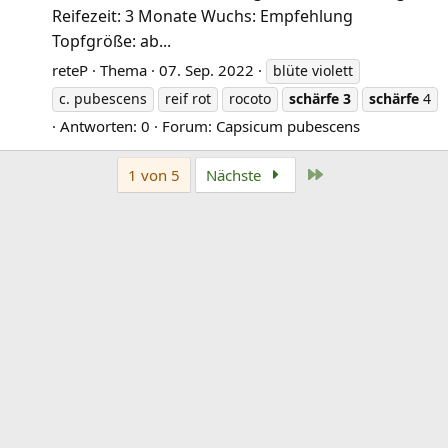
Reifezeit: 3 Monate Wuchs: Empfehlung
Topfgröße: ab...
reteP
Thema
07. Sep. 2022
blüte violett
c. pubescens
reif rot
rocoto
schärfe
3
schärfe
4
Antworten: 0
Forum:
Capsicum pubescens
Letzte
1 von 5
Nächste