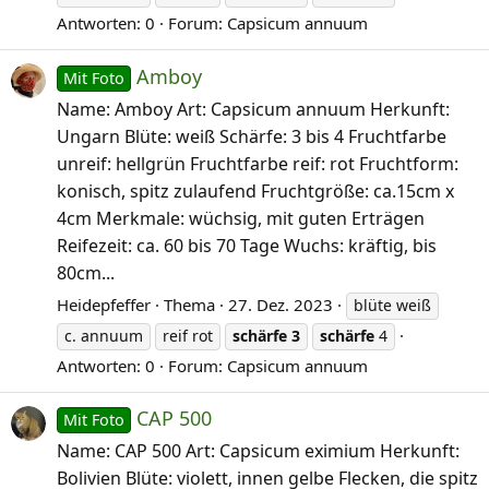
Antworten: 0
Forum:
Capsicum annuum
Amboy
Mit Foto
Name: Amboy Art: Capsicum annuum Herkunft:
Ungarn Blüte: weiß Schärfe: 3 bis 4 Fruchtfarbe
unreif: hellgrün Fruchtfarbe reif: rot Fruchtform:
konisch, spitz zulaufend Fruchtgröße: ca.15cm x
4cm Merkmale: wüchsig, mit guten Erträgen
Reifezeit: ca. 60 bis 70 Tage Wuchs: kräftig, bis
80cm...
Heidepfeffer
Thema
27. Dez. 2023
blüte weiß
c. annuum
reif rot
schärfe
3
schärfe
4
Antworten: 0
Forum:
Capsicum annuum
CAP 500
Mit Foto
Name: CAP 500 Art: Capsicum eximium Herkunft:
Bolivien Blüte: violett, innen gelbe Flecken, die spitz