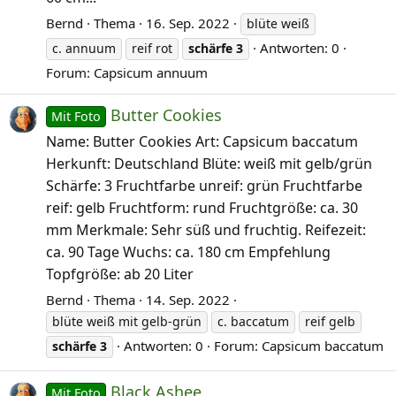
Bernd
Thema
16. Sep. 2022
blüte weiß
Antworten: 0
c. annuum
reif rot
schärfe
3
Forum:
Capsicum annuum
Butter Cookies
Mit Foto
Name: Butter Cookies Art: Capsicum baccatum
Herkunft: Deutschland Blüte: weiß mit gelb/grün
Schärfe: 3 Fruchtfarbe unreif: grün Fruchtfarbe
reif: gelb Fruchtform: rund Fruchtgröße: ca. 30
mm Merkmale: Sehr süß und fruchtig. Reifezeit:
ca. 90 Tage Wuchs: ca. 180 cm Empfehlung
Topfgröße: ab 20 Liter
Bernd
Thema
14. Sep. 2022
blüte weiß mit gelb-grün
c. baccatum
reif gelb
Antworten: 0
Forum:
Capsicum baccatum
schärfe
3
Black Ashee
Mit Foto