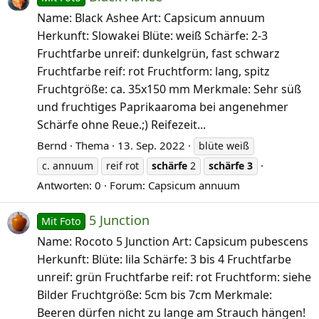
Name: Black Ashee Art: Capsicum annuum
Herkunft: Slowakei Blüte: weiß Schärfe: 2-3
Fruchtfarbe unreif: dunkelgrün, fast schwarz
Fruchtfarbe reif: rot Fruchtform: lang, spitz
Fruchtgröße: ca. 35x150 mm Merkmale: Sehr süß
und fruchtiges Paprikaaroma bei angenehmer
Schärfe ohne Reue.;) Reifezeit...
Bernd
Thema
13. Sep. 2022
blüte weiß
c. annuum
reif rot
schärfe
2
schärfe
3
Antworten: 0
Forum:
Capsicum annuum
5 Junction
Mit Foto
Name: Rocoto 5 Junction Art: Capsicum pubescens
Herkunft: Blüte: lila Schärfe: 3 bis 4 Fruchtfarbe
unreif: grün Fruchtfarbe reif: rot Fruchtform: siehe
Bilder Fruchtgröße: 5cm bis 7cm Merkmale:
Beeren dürfen nicht zu lange am Strauch hängen!