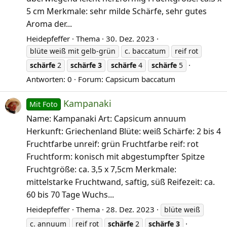
5 cm Merkmale: sehr milde Schärfe, sehr gutes
Aroma der...
Heidepfeffer
Thema
30. Dez. 2023
blüte weiß mit gelb-grün
c. baccatum
reif rot
schärfe
2
schärfe
3
schärfe
4
schärfe
5
Antworten: 0
Forum:
Capsicum baccatum
Kampanaki
Mit Foto
Name: Kampanaki Art: Capsicum annuum
Herkunft: Griechenland Blüte: weiß Schärfe: 2 bis 4
Fruchtfarbe unreif: grün Fruchtfarbe reif: rot
Fruchtform: konisch mit abgestumpfter Spitze
Fruchtgröße: ca. 3,5 x 7,5cm Merkmale:
mittelstarke Fruchtwand, saftig, süß Reifezeit: ca.
60 bis 70 Tage Wuchs...
Heidepfeffer
Thema
28. Dez. 2023
blüte weiß
c. annuum
reif rot
schärfe
2
schärfe
3