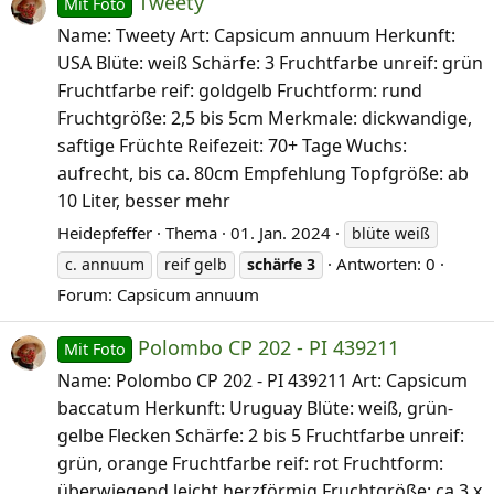
Tweety
Mit Foto
Name: Tweety Art: Capsicum annuum Herkunft:
USA Blüte: weiß Schärfe: 3 Fruchtfarbe unreif: grün
Fruchtfarbe reif: goldgelb Fruchtform: rund
Fruchtgröße: 2,5 bis 5cm Merkmale: dickwandige,
saftige Früchte Reifezeit: 70+ Tage Wuchs:
aufrecht, bis ca. 80cm Empfehlung Topfgröße: ab
10 Liter, besser mehr
Heidepfeffer
Thema
01. Jan. 2024
blüte weiß
Antworten: 0
c. annuum
reif gelb
schärfe
3
Forum:
Capsicum annuum
Polombo CP 202 - PI 439211
Mit Foto
Name: Polombo CP 202 - PI 439211 Art: Capsicum
baccatum Herkunft: Uruguay Blüte: weiß, grün-
gelbe Flecken Schärfe: 2 bis 5 Fruchtfarbe unreif:
grün, orange Fruchtfarbe reif: rot Fruchtform:
überwiegend leicht herzförmig Fruchtgröße: ca.3 x