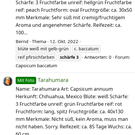
Schärfe: 3 Fruchtfarbe unreif: hellgrün Fruchtfarbe
reif: peach Fruchtform: oval Fruchtgröße: ca. 30x50
mm Merkmale: Sehr süß mit cremig/fruchtigem
Aroma und angenehmer Schärfe. Reifezeit: ca.
100...
Bernd
Thema
12. Okt. 2022
blüte weiß mit gelb-grün
c. baccatum
Antworten: 0
Forum:
reif pfirsichfarben
schärfe
3
Capsicum baccatum
Tarahumara
Mit Foto
Name: Tarahumara Art: Capsicum annuum
Herkunft: Chihuahua, Mexico Blüte: weiß Schärfe:
3 Fruchtfarbe unreif: grün Fruchtfarbe reif: rot
Fruchtform: lang, spitz Fruchtgröße: ca. 40x130
mm Merkmale: Nicht süß, kein Aroma, muss man
nicht haben. Sorry. Reifezeit: ca. 85 Tage Wuchs: ca.
60 cm...