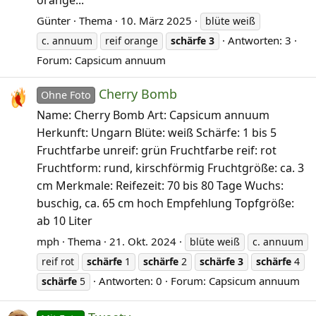
Günter
Thema
10. März 2025
blüte weiß
Antworten: 3
c. annuum
reif orange
schärfe
3
Forum:
Capsicum annuum
Cherry Bomb
Ohne Foto
Name: Cherry Bomb Art: Capsicum annuum
Herkunft: Ungarn Blüte: weiß Schärfe: 1 bis 5
Fruchtfarbe unreif: grün Fruchtfarbe reif: rot
Fruchtform: rund, kirschförmig Fruchtgröße: ca. 3
cm Merkmale: Reifezeit: 70 bis 80 Tage Wuchs:
buschig, ca. 65 cm hoch Empfehlung Topfgröße:
ab 10 Liter
mph
Thema
21. Okt. 2024
blüte weiß
c. annuum
reif rot
schärfe
1
schärfe
2
schärfe
3
schärfe
4
Antworten: 0
Forum:
Capsicum annuum
schärfe
5