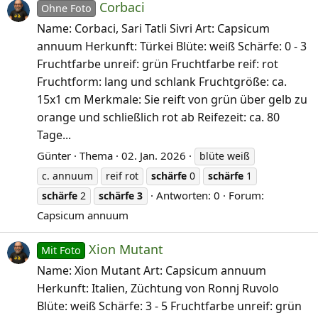
Corbaci
Ohne Foto
Name: Corbaci, Sari Tatli Sivri Art: Capsicum
annuum Herkunft: Türkei Blüte: weiß Schärfe: 0 - 3
Fruchtfarbe unreif: grün Fruchtfarbe reif: rot
Fruchtform: lang und schlank Fruchtgröße: ca.
15x1 cm Merkmale: Sie reift von grün über gelb zu
orange und schließlich rot ab Reifezeit: ca. 80
Tage...
Günter
Thema
02. Jan. 2026
blüte weiß
c. annuum
reif rot
schärfe
0
schärfe
1
Antworten: 0
Forum:
schärfe
2
schärfe
3
Capsicum annuum
Xion Mutant
Mit Foto
Name: Xion Mutant Art: Capsicum annuum
Herkunft: Italien, Züchtung von Ronnj Ruvolo
Blüte: weiß Schärfe: 3 - 5 Fruchtfarbe unreif: grün