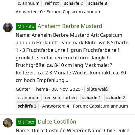
c. annuum
reif rot
schärfe
2
schärfe
3
Antworten: 0
Forum:
Capsicum annuum
Anaheim Berbre Mustard
Mit Foto
Name: Anaheim Berbre Mustard Art: Capsicum
annuum Herkunft: Dänemark Blüte: weiß Schärfe:
1 - 3 Fruchtfarbe unreif: grün Fruchtfarbe reif:
grünlich, senffarben Fruchtform: länglich
Fruchtgröße: ca. 8-10 cm lang Merkmale: ?
Reifezeit: ca. 2-3 Monate Wuchs: kompakt, ca. 80
cm hoch Empfehlung...
Günter
Thema
08. Nov. 2025
blüte weiß
c. annuum
reif senf-farben
schärfe
1
schärfe
2
Antworten: 4
Forum:
Capsicum annuum
schärfe
3
Dulce Costillón
Mit Foto
Name: Dulce Costillón Weiterer Name: Chile Dulce