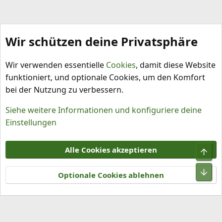
Wir schützen deine Privatsphäre
Schlagworte
Wir verwenden essentielle
Cookies
, damit diese Website
funktioniert, und optionale Cookies, um den Komfort
bei der Nutzung zu verbessern.
Siehe weitere Informationen und konfiguriere deine
Einstellungen
Cookies
Alle Cookies akzeptieren
Obe
Kontakt
Nutzungsbedingungen
Datenschutz
Hilfe und Impressum
R
Unt
S
Optionale Cookies ablehnen
S
®
Community platform by XenForo
© 2010-2026 XenForo Ltd.