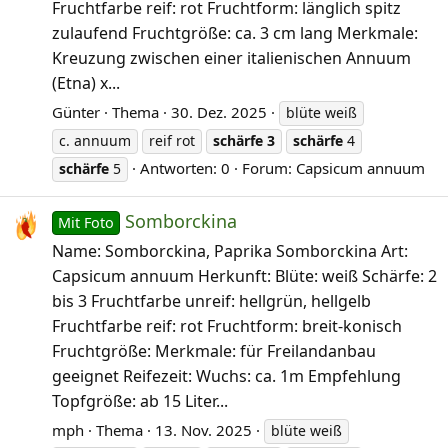
Fruchtfarbe reif: rot Fruchtform: länglich spitz
zulaufend Fruchtgröße: ca. 3 cm lang Merkmale:
Kreuzung zwischen einer italienischen Annuum
(Etna) x...
Günter
Thema
30. Dez. 2025
blüte weiß
c. annuum
reif rot
schärfe
3
schärfe
4
Antworten: 0
Forum:
Capsicum annuum
schärfe
5
Somborckina
Mit Foto
Name: Somborckina, Paprika Somborckina Art:
Capsicum annuum Herkunft: Blüte: weiß Schärfe: 2
bis 3 Fruchtfarbe unreif: hellgrün, hellgelb
Fruchtfarbe reif: rot Fruchtform: breit-konisch
Fruchtgröße: Merkmale: für Freilandanbau
geeignet Reifezeit: Wuchs: ca. 1m Empfehlung
Topfgröße: ab 15 Liter...
mph
Thema
13. Nov. 2025
blüte weiß