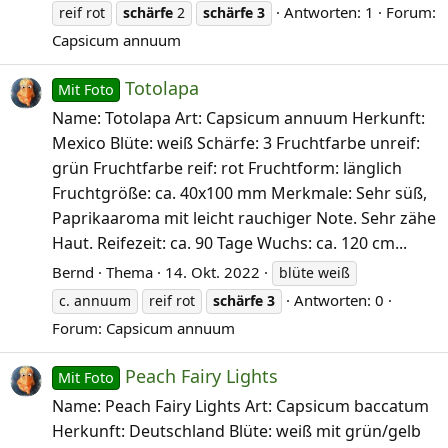
Antworten: 1
Forum:
reif rot
schärfe
2
schärfe
3
Capsicum annuum
Totolapa
Mit Foto
Name: Totolapa Art: Capsicum annuum Herkunft:
Mexico Blüte: weiß Schärfe: 3 Fruchtfarbe unreif:
grün Fruchtfarbe reif: rot Fruchtform: länglich
Fruchtgröße: ca. 40x100 mm Merkmale: Sehr süß,
Paprikaaroma mit leicht rauchiger Note. Sehr zähe
Haut. Reifezeit: ca. 90 Tage Wuchs: ca. 120 cm...
Bernd
Thema
14. Okt. 2022
blüte weiß
Antworten: 0
c. annuum
reif rot
schärfe
3
Forum:
Capsicum annuum
Peach Fairy Lights
Mit Foto
Name: Peach Fairy Lights Art: Capsicum baccatum
Herkunft: Deutschland Blüte: weiß mit grün/gelb