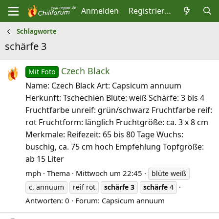
Anmelden
Registrieren
Schlagworte
schärfe 3
Czech Black
Mit Foto
Name: Czech Black Art: Capsicum annuum
Herkunft: Tschechien Blüte: weiß Schärfe: 3 bis 4
Fruchtfarbe unreif: grün/schwarz Fruchtfarbe reif:
rot Fruchtform: länglich Fruchtgröße: ca. 3 x 8 cm
Merkmale: Reifezeit: 65 bis 80 Tage Wuchs:
buschig, ca. 75 cm hoch Empfehlung Topfgröße:
ab 15 Liter
mph
Thema
Mittwoch um 22:45
blüte weiß
c. annuum
reif rot
schärfe
3
schärfe
4
Antworten: 0
Forum:
Capsicum annuum