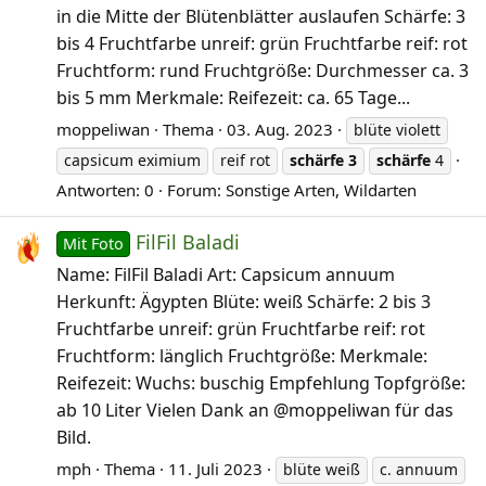
in die Mitte der Blütenblätter auslaufen Schärfe: 3
bis 4 Fruchtfarbe unreif: grün Fruchtfarbe reif: rot
Fruchtform: rund Fruchtgröße: Durchmesser ca. 3
bis 5 mm Merkmale: Reifezeit: ca. 65 Tage...
moppeliwan
Thema
03. Aug. 2023
blüte violett
capsicum eximium
reif rot
schärfe
3
schärfe
4
Antworten: 0
Forum:
Sonstige Arten, Wildarten
FilFil Baladi
Mit Foto
Name: FilFil Baladi Art: Capsicum annuum
Herkunft: Ägypten Blüte: weiß Schärfe: 2 bis 3
Fruchtfarbe unreif: grün Fruchtfarbe reif: rot
Fruchtform: länglich Fruchtgröße: Merkmale:
Reifezeit: Wuchs: buschig Empfehlung Topfgröße:
ab 10 Liter Vielen Dank an @moppeliwan für das
Bild.
mph
Thema
11. Juli 2023
blüte weiß
c. annuum