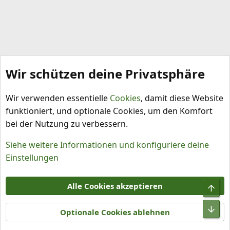
Wir schützen deine Privatsphäre
Schlagworte
Wir verwenden essentielle
Cookies
, damit diese Website
funktioniert, und optionale Cookies, um den Komfort
bei der Nutzung zu verbessern.
Siehe weitere Informationen und konfiguriere deine
Einstellungen
Cookies
Alle Cookies akzeptieren
Obe
Kontakt
Nutzungsbedingungen
Datenschutz
Hilfe und Impressum
R
Unt
S
Optionale Cookies ablehnen
S
®
Community platform by XenForo
© 2010-2026 XenForo Ltd.