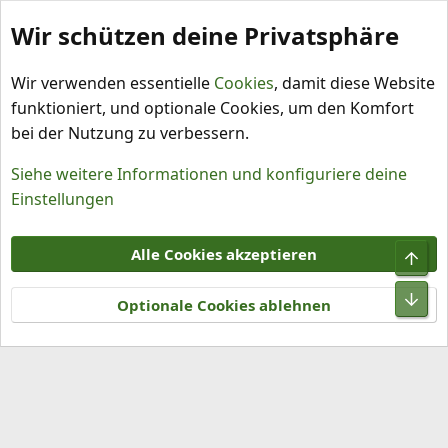
Wir schützen deine Privatsphäre
Schlagworte
Wir verwenden essentielle
Cookies
, damit diese Website
funktioniert, und optionale Cookies, um den Komfort
bei der Nutzung zu verbessern.
Siehe weitere Informationen und konfiguriere deine
Einstellungen
Cookies
Alle Cookies akzeptieren
Obe
Kontakt
Nutzungsbedingungen
Datenschutz
Hilfe und Impressum
R
Unt
S
Optionale Cookies ablehnen
S
®
Community platform by XenForo
© 2010-2026 XenForo Ltd.