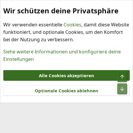
Wir schützen deine Privatsphäre
Schlagworte
Wir verwenden essentielle
Cookies
, damit diese Website
funktioniert, und optionale Cookies, um den Komfort
bei der Nutzung zu verbessern.
Siehe weitere Informationen und konfiguriere deine
Einstellungen
Cookies
Alle Cookies akzeptieren
Obe
Kontakt
Nutzungsbedingungen
Datenschutz
Hilfe und Impressum
R
Unt
S
Optionale Cookies ablehnen
S
®
Community platform by XenForo
© 2010-2026 XenForo Ltd.