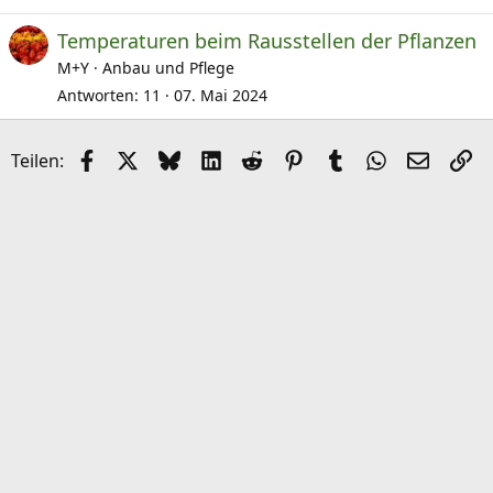
Temperaturen beim Rausstellen der Pflanzen
M+Y
Anbau und Pflege
Antworten
11
07. Mai 2024
Facebook
X (Twitter)
Bluesky
LinkedIn
Reddit
Pinterest
Tumblr
WhatsApp
E-Mail
Li
Teilen: