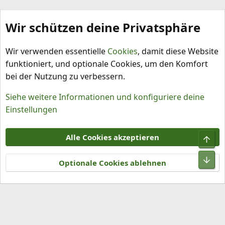
Wir schützen deine Privatsphäre
Pflanzenbeleuchtung
Wir verwenden essentielle
Cookies
, damit diese Website
funktioniert, und optionale Cookies, um den Komfort
bei der Nutzung zu verbessern.
Siehe weitere Informationen und konfiguriere deine
Einstellungen
Cookies
Alle Cookies akzeptieren
Obe
Kontakt
Nutzungsbedingungen
Datenschutz
Hilfe und Impressum
R
Unt
S
Optionale Cookies ablehnen
S
®
Community platform by XenForo
© 2010-2026 XenForo Ltd.