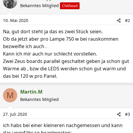
k
Bekanntes Mitglied
Chilihead
t
i
10. Mai 2020
#2
o
n
Na, gut dort steht ja das es zwei Stück seien.
e
Ob da jetzt aber pro Lampe 750 w bei rauskommen
n
bezweifle ich auch .
:
Kann ich mir auch nur schlecht vorstellen.
Zwei Zeus boards parallel geschaltet geben ja schon gut
Wärme ab , bzw die LEDS werden schon gut warm und
das bei 120 w pro Panel.
Martin.M
M
Bekanntes Mitglied
27. Juli 2020
#3
ich habs bei einer kleineren nachgemessen und kann
das ungefähr so beantworten: