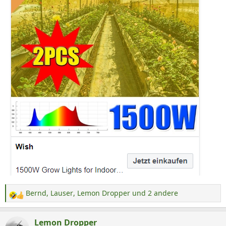
Bernd
,
Lauser
,
Lemon Dropper
und 2 andere
R
e
a
Lemon Dropper