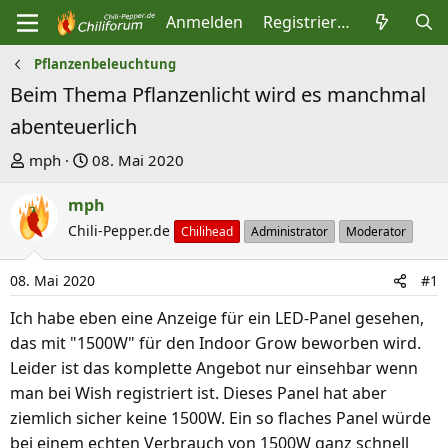
Anmelden
Registrieren
Pflanzenbeleuchtung
Beim Thema Pflanzenlicht wird es manchmal
abenteuerlich
E
E
mph
08. Mai 2020
r
r
mph
s
s
t
Chili-Pepper.de
t
Chilihead
Administrator
Moderator
e
e
l
l
08. Mai 2020
#1
l
l
Ich habe eben eine Anzeige für ein LED-Panel gesehen,
e
t
das mit "1500W" für den Indoor Grow beworben wird.
r
a
Leider ist das komplette Angebot nur einsehbar wenn
m
man bei Wish registriert ist. Dieses Panel hat aber
ziemlich sicher keine 1500W. Ein so flaches Panel würde
bei einem echten Verbrauch von 1500W ganz schnell