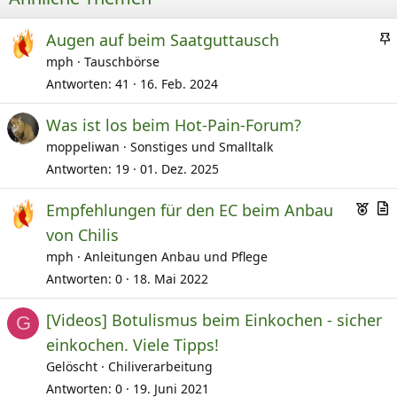
Augen auf beim Saatguttausch
mph
Tauschbörse
Antworten
41
16. Feb. 2024
e
Was ist los beim Hot-Pain-Forum?
moppeliwan
Sonstiges und Smalltalk
i
Antworten
19
01. Dez. 2025
E
Empfehlungen für den EC beim Anbau
t
m
r
von Chilis
p
t
mph
Anleitungen Anbau und Pflege
f
i
Antworten
0
18. Mai 2022
o
k
h
e
[Videos] Botulismus beim Einkochen - sicher
G
l
l
einkochen. Viele Tipps!
e
Gelöscht
Chiliverarbeitung
n
Antworten
0
19. Juni 2021