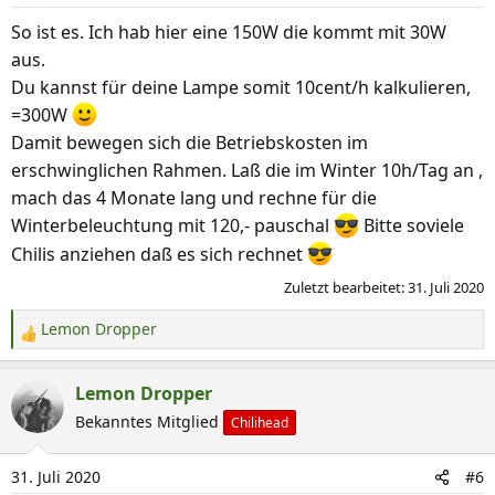
So ist es. Ich hab hier eine 150W die kommt mit 30W
aus.
Du kannst für deine Lampe somit 10cent/h kalkulieren,
=300W
Damit bewegen sich die Betriebskosten im
erschwinglichen Rahmen. Laß die im Winter 10h/Tag an ,
mach das 4 Monate lang und rechne für die
Winterbeleuchtung mit 120,- pauschal
Bitte soviele
Chilis anziehen daß es sich rechnet
Zuletzt bearbeitet:
31. Juli 2020
Lemon Dropper
R
e
a
Lemon Dropper
k
Bekanntes Mitglied
Chilihead
t
i
31. Juli 2020
#6
o