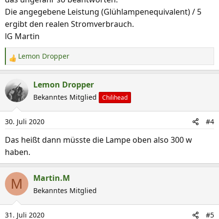
Die angegebene Leistung (Glühlampenequivalent) / 5
ergibt den realen Stromverbrauch.
lG Martin
Lemon Dropper
R
e
a
Lemon Dropper
k
Bekanntes Mitglied
Chilihead
t
i
30. Juli 2020
#4
o
n
Das heißt dann müsste die Lampe oben also 300 w
e
haben.
n
:
Martin.M
M
Bekanntes Mitglied
31. Juli 2020
#5