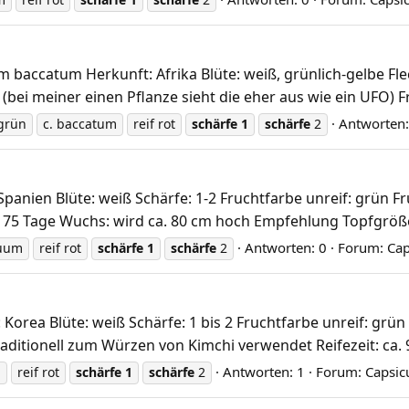
baccatum Herkunft: Afrika Blüte: weiß, grünlich-gelbe Flec
 (bei meiner einen Pflanze sieht die eher aus wie ein UFO) Fr
Antworten:
-grün
c. baccatum
reif rot
schärfe
1
schärfe
2
nien Blüte: weiß Schärfe: 1-2 Fruchtfarbe unreif: grün Fru
 75 Tage Wuchs: wird ca. 80 cm hoch Empfehlung Topfgröße: 
Antworten: 0
Forum:
Ca
nuum
reif rot
schärfe
1
schärfe
2
ea Blüte: weiß Schärfe: 1 bis 2 Fruchtfarbe unreif: grün Fr
aditionell zum Würzen von Kimchi verwendet Reifezeit: ca. 9
Antworten: 1
Forum:
Capsi
m
reif rot
schärfe
1
schärfe
2