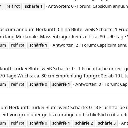
Antworten: 0
Forum:
Capsicum annuu
m
reif rot
schärfe
1
Capsicum annuum Herkunft: China Blüte: weiß Schärfe: 1 Fruc
cm lang Merkmale: Massenträger Reifezeit: ca. 80 – 90 Tage 
Antworten: 2
Forum:
Capsicum ann
uum
reif rot
schärfe
1
t: Türkei Blüte: weiß Schärfe: 0 - 1 Fruchtfarbe unreif: g
 70 Tage Wuchs: ca. 80 cm Empfehlung Topfgröße: ab 10 Liter 
Antworten: 0
Forum:
Cap
uum
reif rot
schärfe
0
schärfe
1
uum Herkunft: Türkei Blüte: weiß Schärfe: 0 - 3 Fruchtfarbe 
ift von grün über gelb zu orange und schließlich rot ab Reif
Ant
uum
reif rot
schärfe
0
schärfe
1
schärfe
2
schärfe
3