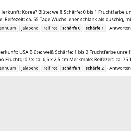
kunft: Korea? Blüte: weiß Schärfe: 0 bis 1 Fruchtfarbe unre
: Reifezeit: ca. 55 Tage Wuchs: eher schlank als buschig, mi
Antworten
 annuum
jalapeno
reif rot
schärfe
0
schärfe
1
unft: USA Blüte: weiß Schärfe: 1 bis 2 Fruchtfarbe unreif:
o Fruchtgröße: ca. 6,5 x 2,5 cm Merkmale: Reifezeit: ca. 75 
Antworten
 annuum
jalapeno
reif rot
schärfe
1
schärfe
2