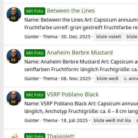
Between the Lines
Mit Foto
Name: Between the Lines Art: Capsicum annuum He
Fruchtfarbe unreif: grün gestreift Fruchtfarbe rei
Günter
Thema
30. Dez. 2025
blüte violett
blüte
Anaheim Berbre Mustard
Mit Foto
Name: Anaheim Berbre Mustard Art: Capsicum annu
senffarben Fruchtform: länglich Fruchtgröße: ca
Günter
Thema
08. Nov. 2025
blüte weiß
c. an
VSRP Poblano Black
Mit Foto
Name: VSRP Poblano Black Art: Capsicum annuum H
länglich, Anchotyp Fruchtgröße: ca. 6 – 8 cm lan
Günter
Thema
18. Juli 2025
blüte weiß mit lila
Thaiviolett
Mit Foto