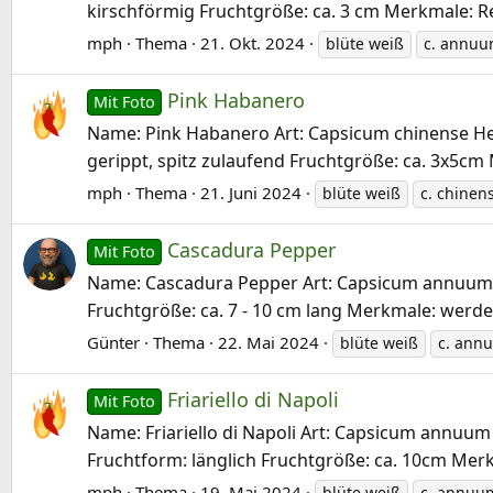
kirschförmig Fruchtgröße: ca. 3 cm Merkmale: Re
mph
Thema
21. Okt. 2024
blüte weiß
c. annu
Pink Habanero
Mit Foto
Name: Pink Habanero Art: Capsicum chinense Herk
gerippt, spitz zulaufend Fruchtgröße: ca. 3x5cm 
mph
Thema
21. Juni 2024
blüte weiß
c. chinen
Cascadura Pepper
Mit Foto
Name: Cascadura Pepper Art: Capsicum annuum Herk
Fruchtgröße: ca. 7 - 10 cm lang Merkmale: werden
Günter
Thema
22. Mai 2024
blüte weiß
c. ann
Friariello di Napoli
Mit Foto
Name: Friariello di Napoli Art: Capsicum annuum H
Fruchtform: länglich Fruchtgröße: ca. 10cm Merkma
mph
Thema
19. Mai 2024
blüte weiß
c. annuu