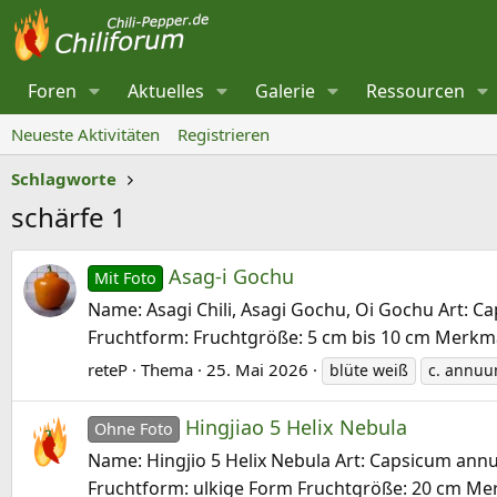
Foren
Aktuelles
Galerie
Ressourcen
Neueste Aktivitäten
Registrieren
Schlagworte
schärfe 1
Asag-i Gochu
Mit Foto
Name: Asagi Chili, Asagi Gochu, Oi Gochu Art: Ca
Fruchtform: Fruchtgröße: 5 cm bis 10 cm Merkma
reteP
Thema
25. Mai 2026
blüte weiß
c. annu
Hingjiao 5 Helix Nebula
Ohne Foto
Name: Hingjio 5 Helix Nebula Art: Capsicum annuu
Fruchtform: ulkige Form Fruchtgröße: 20 cm Mer