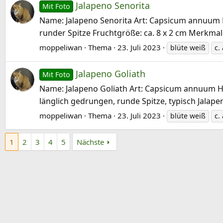
Jalapeno Senorita
Mit Foto
Name: Jalapeno Senorita Art: Capsicum annuum Her
runder Spitze Fruchtgröße: ca. 8 x 2 cm Merkmale
moppeliwan
Thema
23. Juli 2023
blüte weiß
c.
Jalapeno Goliath
Mit Foto
Name: Jalapeno Goliath Art: Capsicum annuum Herk
länglich gedrungen, runde Spitze, typisch Jalapen
moppeliwan
Thema
23. Juli 2023
blüte weiß
c.
1
2
3
4
5
Nächste