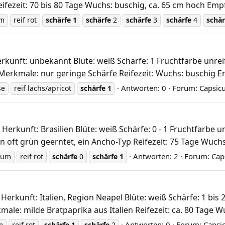
ifezeit: 70 bis 80 Tage Wuchs: buschig, ca. 65 cm hoch Emp
um
reif rot
schärfe
1
schärfe
2
schärfe
3
schärfe
4
schär
unft: unbekannt Blüte: weiß Schärfe: 1 Fruchtfarbe unreif:
Merkmale: nur geringe Schärfe Reifezeit: Wuchs: buschig Em
Antworten: 0
Forum:
Capsic
se
reif lachs/apricot
schärfe
1
unft: Brasilien Blüte: weiß Schärfe: 0 - 1 Fruchtfarbe unre
 oft grün geerntet, ein Ancho-Typ Reifezeit: 75 Tage Wuchs:
Antworten: 2
Forum:
Cap
uum
reif rot
schärfe
0
schärfe
1
erkunft: Italien, Region Neapel Blüte: weiß Schärfe: 1 bis 2
le: milde Bratpaprika aus Italien Reifezeit: ca. 80 Tage Wu
Antworten: 0
Forum:
Capsi
m
reif rot
schärfe
1
schärfe
2