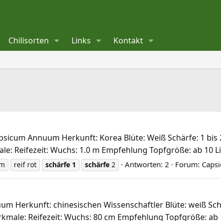
Chilisorten
Links
Kontakt
psicum Annuum Herkunft: Korea Blüte: Weiß Schärfe: 1 bis 2
le: Reifezeit: Wuchs: 1.0 m Empfehlung Topfgröße: ab 10 L
Antworten: 2
Forum:
Caps
um
reif rot
schärfe
1
schärfe
2
m Herkunft: chinesischen Wissenschaftler Blüte: weiß Schär
kmale: Reifezeit: Wuchs: 80 cm Empfehlung Topfgröße: ab 1