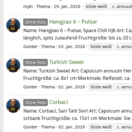
mph
Thema
29. Jan. 2026
blüte weiß
c. annuu
Hangjiao 6 – Pulsar
Ohne Foto
Name: Hangjiao 6 – Pulsar, Space Chili HJ6 Art: 
länglich, spitz zulaufend Fruchtgröße: bis zu 20 
Günter
Thema
03. Jan. 2026
blüte weiß
c. ann
Turkish Sweet
Ohne Foto
Name: Turkish Sweet Art: Capsicum annuum Herkunf
Fruchtgröße: ca. 8x1 cm Merkmale: Reifezeit: ca.
Günter
Thema
02. Jan. 2026
blüte weiß
c. ann
Corbaci
Ohne Foto
Name: Corbaci, Sari Tatli Sivri Art: Capsicum ann
schlank Fruchtgröße: ca. 15x1 cm Merkmale: Sie re
Günter
Thema
02. Jan. 2026
blüte weiß
c. ann