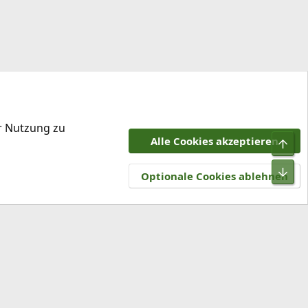
er Nutzung zu
Alle Cookies akzeptieren
Obe
tzungsbedingungen
Datenschutz
Hilfe und Impressum
R
Unt
S
Optionale Cookies ablehnen
S