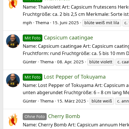
Name: Thaiviolett Art: Capsicum frutescens Herkun
Fruchtgröße: ca. 2 bis 2,5 cm Merkmale: Sorte ist 
mph
Thema
15. Juni 2025
blüte weiß mit lila
c.
Capsicum caatingae
Mit Foto
Name: Capsicum caatingae Art: Capsicum caatingae
Fruchtform: rund Fruchtgröße: ca. 5 bis 10 mm D
Günter
Thema
08. Apr. 2025
blüte violett
c. ca
Lost Pepper of Tokuyama
Mit Foto
Name: Lost Pepper of Tokuyama Art: Capsicum annu
unten abgerundet Fruchtgröße: 6 – 8 cm lang Merk
Günter
Thema
15. März 2025
blüte weiß
c. an
Cherry Bomb
Ohne Foto
Name: Cherry Bomb Art: Capsicum annuum Herkunft