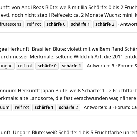
ft: von Andi Reas Blüte: weiß mit lila Schärfe: 0 bis 2 Fruch
evtl. noch nicht stabil Reifezeit: ca. 2 Monate Wuchs: mini, k
Antwort
 frutescens
reif rot
schärfe
0
schärfe
1
schärfe
2
 Herkunft: Brasilien Blüte: violett mit weißem Rand Schärfe
urchmesser Merkmale: seltene Wildchili-Art, die 2011 entdec
Antworten: 5
Forum:
S
atingae
reif rot
schärfe
0
schärfe
1
um Herkunft: Japan Blüte: weiß Schärfe: 1 - 2 Fruchtfarbe 
male: alte Landsorte, die fast verschwunden war, nähere In
Antworten: 3
Forum:
Ca
nuum
reif rot
schärfe
1
schärfe
2
: Ungarn Blüte: weiß Schärfe: 1 bis 5 Fruchtfarbe unreif: 