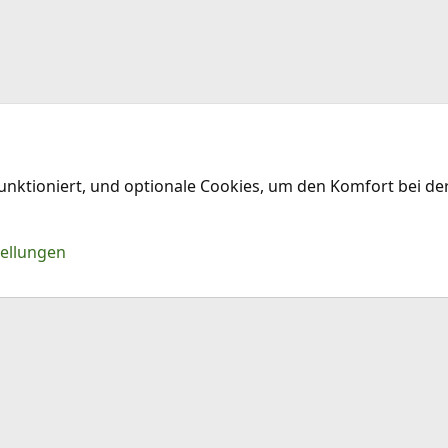
funktioniert, und optionale Cookies, um den Komfort bei d
Kontakt
Nu
tellungen
®
Community platform by XenForo
© 2010-2026 XenForo Ltd.