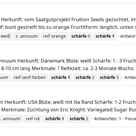
rkunft: vom Saatgutprojekt Fruition Seeds gezüchtet, im W
f: bunt gestreift bis zu orange Fruchtform: länglich, unten s
Antwor
 weiß
c. annuum
reif orange
schärfe
0
schärfe
1
um Herkunft: Dänemark Blüte: weiß Schärfe: 1 - 3 Fruchtfa
. 8-10 cm lang Merkmale: ? Reifezeit: ca. 2-3 Monate Wuchs
Antwo
nuum
reif senf-farben
schärfe
1
schärfe
2
schärfe
3
erkunft: USA Blüte: weiß mit lila Rand Schärfe: 1-2 Frucht
g Merkmale: Züchtung von Eric Knight: Variegated Sugar Rus
Antworten: 1
Foru
c. annuum
reif rot
schärfe
1
schärfe
2