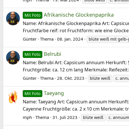
Afrikanische Glockenpaprika
Mit Foto
Name: Afrikanische Glockenpaprika Art: Capsicum 
Fruchtfarbe reif: rot Fruchtform: wie eine Glocke
Günter
Thema
08. Jan. 2024
blüte weiß mit gelb
Belrubi
Mit Foto
Name: Belrubi Art: Capsicum annuum Herkunft: Spa
Fruchtgröße: ca. 12 cm lang Merkmale: Reifezeit:
Günter
Thema
28. Okt. 2023
blüte weiß
c. an
Taeyang
Mit Foto
Name: Taeyang Art: Capsicum annuum Herkunft: Kor
Cayenne Fruchtgröße: ca. 2 x 10 cm Merkmale: tr
mph
Thema
31. Juli 2023
blüte weiß
c. annuu