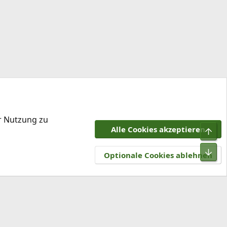
er Nutzung zu
Alle Cookies akzeptieren
Obe
tzungsbedingungen
Datenschutz
Hilfe und Impressum
R
Unt
S
Optionale Cookies ablehnen
S