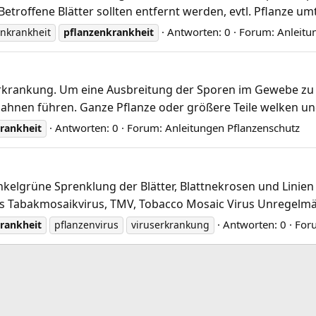
troffene Blätter sollten entfernt werden, evtl. Pflanze umt
Antworten: 0
Forum:
Anleitu
enkrankheit
pflanzenkrankheit
rkrankung. Um eine Ausbreitung der Sporen im Gewebe zu v
bahnen führen. Ganze Pflanze oder größere Teile welken un
Antworten: 0
Forum:
Anleitungen Pflanzenschutz
rankheit
dunkelgrüne Sprenklung der Blätter, Blattnekrosen und Linie
hs Tabakmosaikvirus, TMV, Tobacco Mosaic Virus Unregelmäßi
Antworten: 0
For
rankheit
pflanzenvirus
viruserkrankung