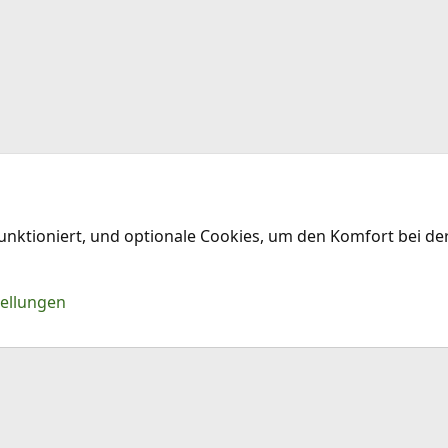
funktioniert, und optionale Cookies, um den Komfort bei d
Kontakt
Nu
tellungen
®
Community platform by XenForo
© 2010-2026 XenForo Ltd.