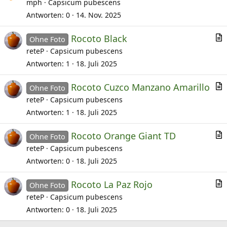
r
mph
Capsicum pubescens
t
Antworten
0
14. Nov. 2025
i
Rocoto Black
k
Ohne Foto
r
reteP
Capsicum pubescens
e
t
l
Antworten
1
18. Juli 2025
i
Rocoto Cuzco Manzano Amarillo
k
Ohne Foto
r
reteP
Capsicum pubescens
e
t
l
Antworten
1
18. Juli 2025
i
Rocoto Orange Giant TD
k
Ohne Foto
r
reteP
Capsicum pubescens
e
t
l
Antworten
0
18. Juli 2025
i
Rocoto La Paz Rojo
k
Ohne Foto
r
reteP
Capsicum pubescens
e
t
l
Antworten
0
18. Juli 2025
i