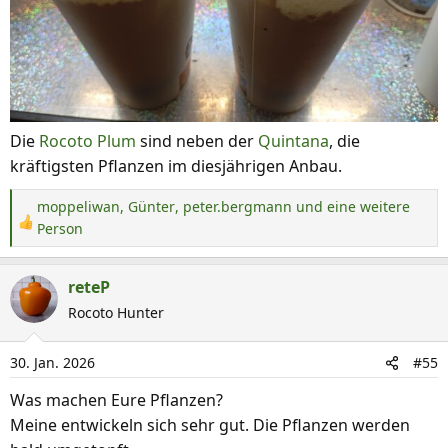
Die
Rocoto Plum
sind neben der
Quintana
, die
kräftigsten Pflanzen im diesjährigen Anbau.
moppeliwan
,
Günter
,
peter.bergmann
und eine weitere
R
Person
e
a
reteP
k
Rocoto Hunter
t
i
o
30. Jan. 2026
#55
n
Was machen Eure Pflanzen?
e
Meine entwickeln sich sehr gut. Die Pflanzen werden
n
: