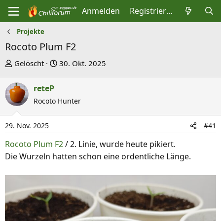
Anmelden
Registrieren
Projekte
Rocoto Plum F2
E
E
Gelöscht
30. Okt. 2025
r
r
s
s
reteP
t
t
Rocoto Hunter
e
e
l
l
29. Nov. 2025
#41
l
l
Rocoto Plum F2
/ 2. Linie, wurde heute pikiert.
e
t
Die Wurzeln hatten schon eine ordentliche Länge.
r
a
m