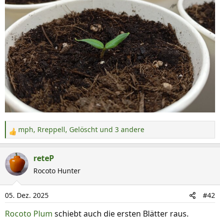
mph
,
Rreppell
,
Gelöscht
und 3 andere
R
e
a
reteP
k
Rocoto Hunter
t
i
05. Dez. 2025
#42
o
n
Rocoto Plum
schiebt auch die ersten Blätter raus.