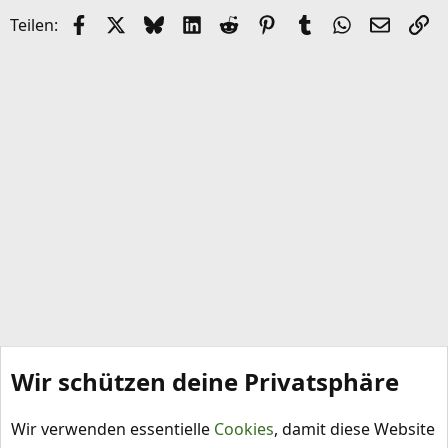
k
Facebook
X (Twitter)
Bluesky
LinkedIn
Reddit
Pinterest
Tumblr
WhatsApp
E-Mail
Li
Teilen:
e
l
Wir schützen deine Privatsphäre
Projekte
Wir verwenden essentielle
Cookies
, damit diese Website