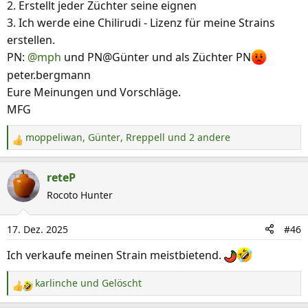
2. Erstellt jeder Züchter seine eignen
3. Ich werde eine Chilirudi - Lizenz für meine Strains
erstellen.
PN:
@mph
und PN@Günter und als Züchter PN
peter.bergmann
Eure Meinungen und Vorschläge.
MFG
moppeliwan
,
Günter
,
Rreppell
und 2 andere
R
e
a
reteP
k
Rocoto Hunter
t
i
17. Dez. 2025
#46
o
n
Ich verkaufe meinen Strain meistbietend.
e
n
karlinche
und
Gelöscht
R
:
e