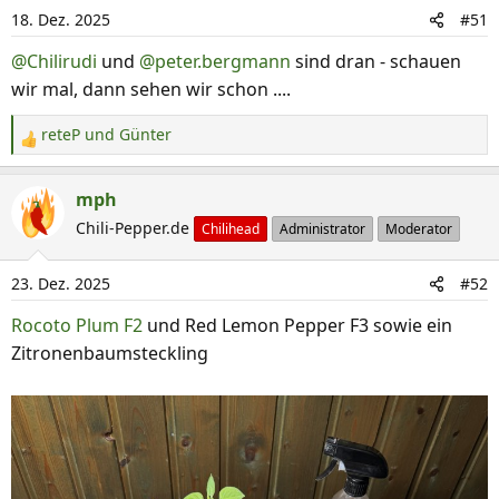
18. Dez. 2025
#51
@Chilirudi
und
@peter.bergmann
sind dran - schauen
wir mal, dann sehen wir schon ....
reteP
und
Günter
R
e
a
mph
k
Chili-Pepper.de
Chilihead
Administrator
Moderator
t
i
23. Dez. 2025
#52
o
n
Rocoto Plum F2
und Red Lemon Pepper F3 sowie ein
e
Zitronenbaumsteckling
n
: