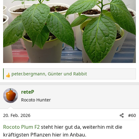
peter.bergmann
,
Günter
und
Rabbit
R
e
a
reteP
k
Rocoto Hunter
t
i
20. Feb. 2026
#60
o
n
Rocoto Plum F2
steht hier gut da, weiterhin mit die
e
kräftigsten Pflanzen hier im Anbau.
n