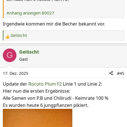
:
Anhang anzeigen 80027
Irgendwie kommen mir die Becher bekannt vor.
Gelöscht
R
e
a
Gelöscht
G
k
Gast
t
i
17. Dez. 2025
#45
o
n
Update der
Rocoto Plum F2
Linie 1 und Linie 2:
e
Hier nun die ersten Ergebnisse:
n
Alle Samen von P.B und Chilirudi - Keimrate 100 %
:
Es wurden heute 6 jungpflanzen pikiert.