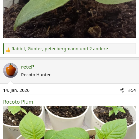
Rabbit
,
Günter
,
peter.bergmann
und 2 andere
R
e
a
reteP
k
Rocoto Hunter
t
i
14. Jan. 2026
#54
o
n
Rocoto Plum
e
n
: