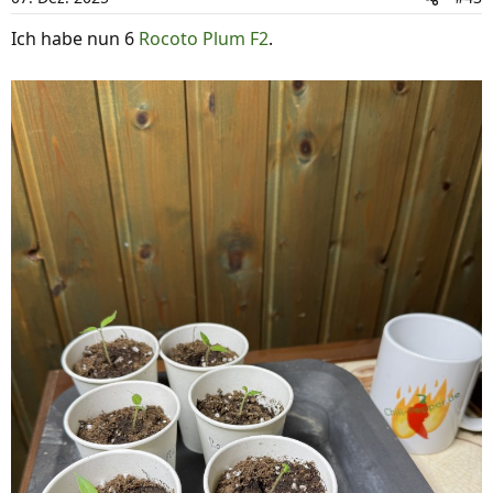
o
n
Ich habe nun 6
Rocoto Plum F2
.
e
n
: