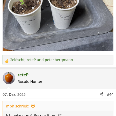
Gelöscht
,
reteP
und
peter.bergmann
R
e
a
reteP
k
Rocoto Hunter
t
i
07. Dez. 2025
#44
o
n
mph schrieb:
e
n
Ich habe nun 6 Rocoto Plum F2.