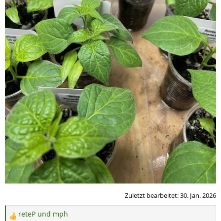
Zuletzt bearbeitet:
30. Jan. 2026
reteP
und
mph
R