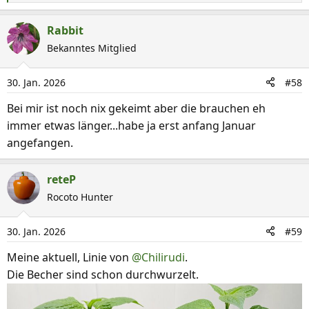
e
a
Rabbit
k
Bekanntes Mitglied
t
i
30. Jan. 2026
#58
o
n
Bei mir ist noch nix gekeimt aber die brauchen eh
e
immer etwas länger...habe ja erst anfang Januar
n
angefangen.
:
reteP
Rocoto Hunter
30. Jan. 2026
#59
Meine aktuell, Linie von
@Chilirudi
.
Die Becher sind schon durchwurzelt.