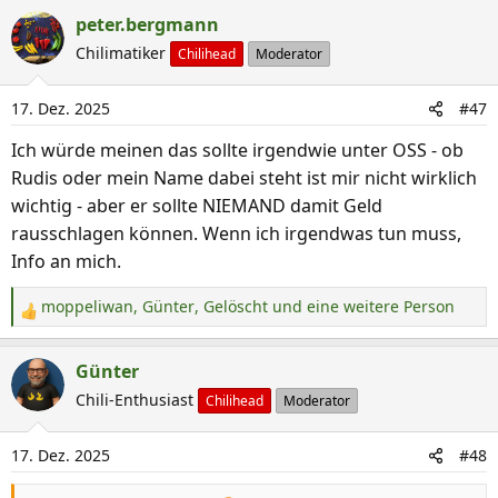
a
peter.bergmann
k
Chilimatiker
Chilihead
Moderator
t
i
17. Dez. 2025
#47
o
n
Ich würde meinen das sollte irgendwie unter OSS - ob
e
Rudis oder mein Name dabei steht ist mir nicht wirklich
n
wichtig - aber er sollte NIEMAND damit Geld
:
rausschlagen können. Wenn ich irgendwas tun muss,
Info an mich.
moppeliwan
,
Günter
,
Gelöscht
und eine weitere Person
R
e
a
Günter
k
Chili-Enthusiast
Chilihead
Moderator
t
i
17. Dez. 2025
#48
o
n