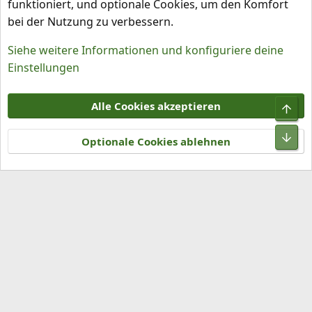
funktioniert, und optionale Cookies, um den Komfort
bei der Nutzung zu verbessern.
Siehe weitere Informationen und konfiguriere deine
Einstellungen
Cookies
Alle Cookies akzeptieren
Kontakt
Nutzungsbedingungen
Datenschutz
Hilfe und Impressum
R
S
Optionale Cookies ablehnen
S
®
Community platform by XenForo
© 2010-2026 XenForo Ltd.