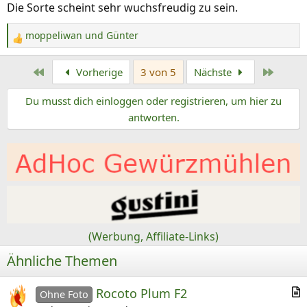
Die Sorte scheint sehr wuchsfreudig zu sein.
:
moppeliwan
und
Günter
R
e
Erste
Letzte
Vorherige
3 von 5
Nächste
a
k
Du musst dich einloggen oder registrieren, um hier zu
t
antworten.
i
o
n
e
n
:
(Werbung, Affiliate-Links)
Ähnliche Themen
Rocoto Plum F2
Ohne Foto