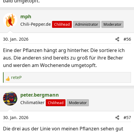
bald umgetopft.
mph
Chili-Pepper.de
Chilihead
Administrator
Moderator
30. Jan. 2026
#56
Eine der Pflanzen hängt arg hinterher. Die sortiere ich
aus. Die anderen sind bereits zu groß für ihre Becher
und werden am Wochenende umgetopft.
reteP
R
e
a
peter.bergmann
k
Chilimatiker
Chilihead
Moderator
t
i
30. Jan. 2026
#57
o
n
Die drei aus der Linie von meinen Pflanzen sehen gut
e