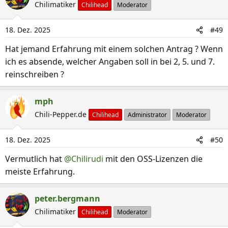
k
Chilimatiker
Chilihead
Moderator
t
i
18. Dez. 2025
#49
o
n
Hat jemand Erfahrung mit einem solchen Antrag ? Wenn
e
ich es absende, welcher Angaben soll in bei 2, 5. und 7.
n
reinschreiben ?
:
mph
Chili-Pepper.de
Chilihead
Administrator
Moderator
18. Dez. 2025
#50
Vermutlich hat
@Chilirudi
mit den OSS-Lizenzen die
meiste Erfahrung.
peter.bergmann
Chilimatiker
Chilihead
Moderator