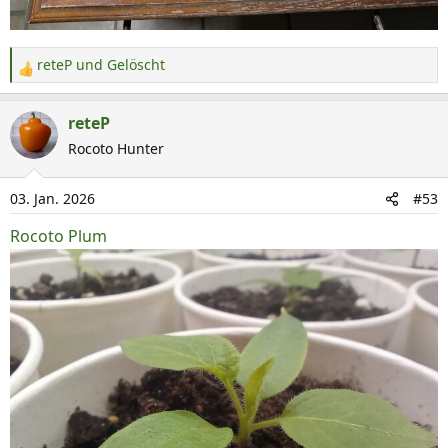
reteP
und
Gelöscht
R
e
a
reteP
k
Rocoto Hunter
t
i
03. Jan. 2026
#53
o
n
Rocoto Plum
e
n
: