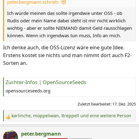
peter.bergmann schrieb:
e
n
Ich würde meinen das sollte irgendwie unter OSS - ob
:
Rudis oder mein Name dabei steht ist mir nicht wirklich
wichtig - aber er sollte NIEMAND damit Geld rausschlagen
können. Wenn ich irgendwas tun muss, Info an mich.
Ich denke auch, die OSS-Lizenz wäre eine gute Idee.
Erstens kostet sie nichts und man nimmt dort auch F2-
Sorten an.
Züchter-Infos | OpenSourceSeeds
opensourceseeds.org
Zuletzt bearbeitet:
17. Dez. 2025
karlinche
,
moppeliwan
,
Rreppell
und eine weitere Person
R
e
a
peter.bergmann