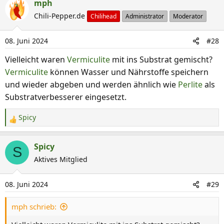
mph
Chili-Pepper.de
Chilihead
Administrator
Moderator
08. Juni 2024
#28
Vielleicht waren
Vermiculite
mit ins Substrat gemischt?
Vermiculite
können Wasser und Nährstoffe speichern
und wieder abgeben und werden ähnlich wie
Perlite
als
Substratverbesserer eingesetzt.
Spicy
R
e
a
Spicy
S
k
Aktives Mitglied
t
i
08. Juni 2024
#29
o
n
mph schrieb:
e
n