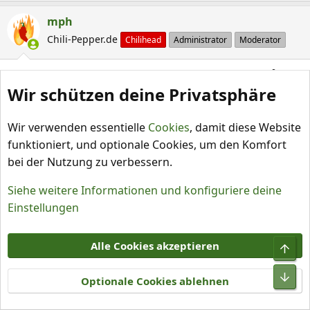
e
a
mph
k
Chili-Pepper.de
Chilihead
Administrator
Moderator
t
i
28. Mai 2018
#54
o
Wir schützen deine Privatsphäre
n
Bisher waren immer leichte Streifen in Lila auf der Blüte.
e
n
Wir verwenden essentielle
Cookies
, damit diese Website
Christopher84
:
funktioniert, und optionale Cookies, um den Komfort
Addicted
Chilihead
bei der Nutzung zu verbessern.
28. Mai 2018
#55
Siehe weitere Informationen und konfiguriere deine
Einstellungen
Gutes Zeichen?
Ich bin echt gespannt, ob das längliche Beeren gibt...
Alle Cookies akzeptieren
mph
Optionale Cookies ablehnen
Chili-Pepper.de
Chilihead
Administrator
Moderator