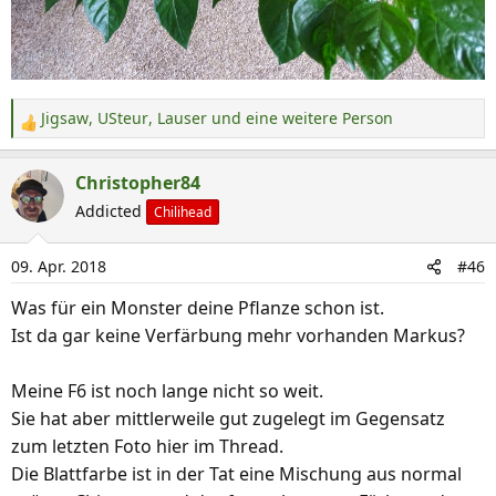
Jigsaw
,
USteur
,
Lauser
und eine weitere Person
R
e
a
Christopher84
k
Addicted
Chilihead
t
i
09. Apr. 2018
#46
o
n
Was für ein Monster deine Pflanze schon ist.
e
Ist da gar keine Verfärbung mehr vorhanden Markus?
n
:
Meine F6 ist noch lange nicht so weit.
Sie hat aber mittlerweile gut zugelegt im Gegensatz
zum letzten Foto hier im Thread.
Die Blattfarbe ist in der Tat eine Mischung aus normal