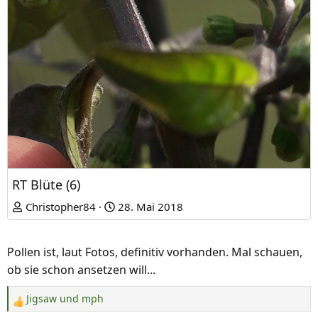
RT Blüte (6)
Christopher84
28. Mai 2018
Pollen ist, laut Fotos, definitiv vorhanden. Mal schauen,
ob sie schon ansetzen will...
Jigsaw
und
mph
R