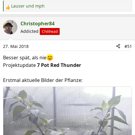
:
Lauser
und
mph
R
e
a
Christopher84
k
Addicted
Chilihead
t
i
27. Mai 2018
#51
o
n
Besser spät, als nie
e
Projektupdate
7 Pot Red Thunder
n
:
Erstmal aktuelle Bilder der Pflanze: