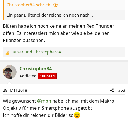
Christopher84 schrieb:
Ein paar Blütenbilder reiche ich noch nach...
Blüten habe ich noch keine an meinen Red Thunder
offen. Es interessiert mich aber wie sie bei deinen
Pflanzen aussehen.
Lauser
und
Christopher84
R
e
a
Christopher84
k
Addicted
Chilihead
t
i
28. Mai 2018
#53
o
n
Wie gewünscht
@mph
habe ich mal mit dem Makro
e
Objektiv für mein Smartphone ausgetobt.
n
Ich hoffe dir reichen dir Bilder so
: