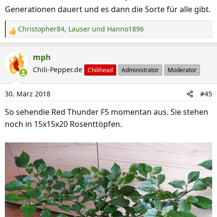
Generationen dauert und es dann die Sorte für alle gibt.
Christopher84
,
Lauser
und
Hanno1896
R
e
a
mph
k
Chili-Pepper.de
Chilihead
Administrator
Moderator
t
i
30. März 2018
#45
o
n
So sehendie Red Thunder F5 momentan aus. Sie stehen
e
noch in 15x15x20 Rosenttöpfen.
n
: