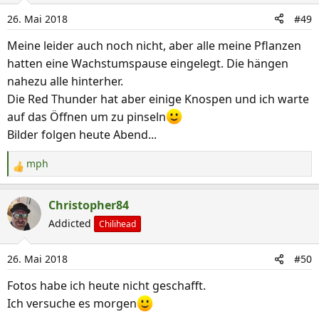
26. Mai 2018
#49
Meine leider auch noch nicht, aber alle meine Pflanzen
hatten eine Wachstumspause eingelegt. Die hängen
nahezu alle hinterher.
Die Red Thunder hat aber einige Knospen und ich warte
auf das Öffnen um zu pinseln
Bilder folgen heute Abend...
mph
R
e
a
Christopher84
k
Addicted
Chilihead
t
i
26. Mai 2018
#50
o
n
Fotos habe ich heute nicht geschafft.
e
Ich versuche es morgen
n