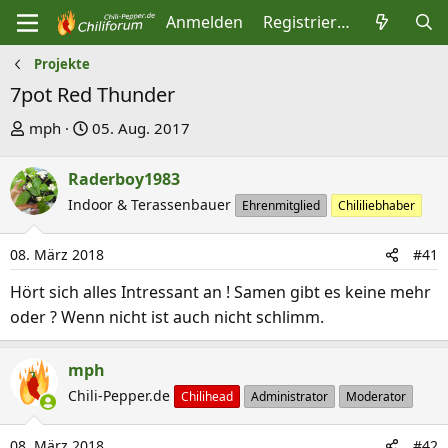
Anmelden
Registrieren
Projekte
7pot Red Thunder
E
E
mph
05. Aug. 2017
r
r
s
s
Raderboy1983
t
t
Indoor & Terassenbauer
Ehrenmitglied
Chililiebhaber
e
e
l
l
08. März 2018
#41
l
l
Hört sich alles Intressant an ! Samen gibt es keine mehr
e
t
oder ? Wenn nicht ist auch nicht schlimm.
r
a
m
mph
Chili-Pepper.de
Chilihead
Administrator
Moderator
08. März 2018
#42