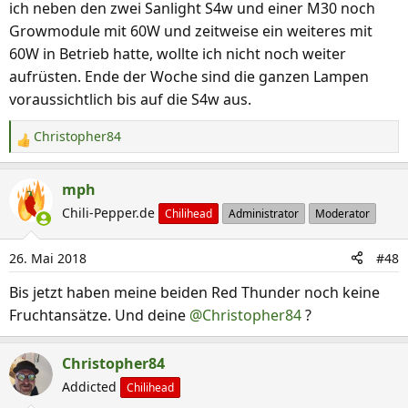
ich neben den zwei Sanlight S4w und einer M30 noch
Growmodule mit 60W und zeitweise ein weiteres mit
60W in Betrieb hatte, wollte ich nicht noch weiter
aufrüsten. Ende der Woche sind die ganzen Lampen
voraussichtlich bis auf die S4w aus.
Christopher84
R
e
a
mph
k
Chili-Pepper.de
Chilihead
Administrator
Moderator
t
i
26. Mai 2018
#48
o
n
Bis jetzt haben meine beiden Red Thunder noch keine
e
Fruchtansätze. Und deine
@Christopher84
?
n
:
Christopher84
Addicted
Chilihead