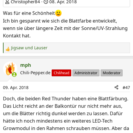
Christopher84
08. Apr. 2018
Was für eine Schönheit
Ich bin gespannt wie sich die Blattfarbe entwickelt,
wenn sie über längere Zeit mit der Sonne/UV-Strahlung
Kontakt hat.
Jigsaw
und
Lauser
R
e
a
mph
k
Chili-Pepper.de
Chilihead
Administrator
Moderator
t
i
09. Apr. 2018
#47
o
n
Doch, die beiden Red Thunder haben eine Blattfärbung.
e
Das Licht reicht an der Balkontür nur nicht mehr aus,
n
um die Blätter richtig dunkel werden zu lassen. Dafür
:
hätte ich noch mindestens ein weiteres LED-Tech
Growmodul in den Rahmen schrauben müssen. Aber da