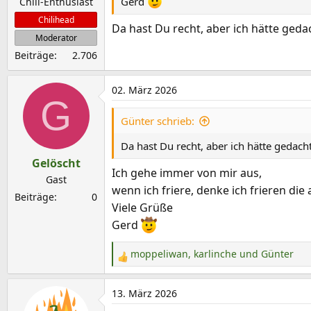
Gerd
Chili-Enthusiast
e
Chilihead
Da hast Du recht, aber ich hätte geda
Moderator
Beiträge
2.706
02. März 2026
G
Günter schrieb:
Da hast Du recht, aber ich hätte gedach
Gelöscht
Ich gehe immer von mir aus,
Gast
wenn ich friere, denke ich frieren die
Beiträge
0
Viele Grüße
Gerd
moppeliwan
,
karlinche
und
Günter
R
e
a
13. März 2026
k