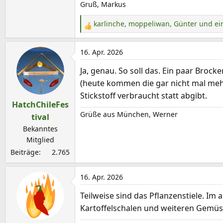
Gruß, Markus
karlinche
,
moppeliwan
,
Günter
und ein
R
e
a
16. Apr. 2026
k
Ja, genau. So soll das. Ein paar Broc
t
(heute kommen die gar nicht mal meh
i
o
Stickstoff verbraucht statt abgibt.
HatchChileFes
n
Grüße aus München, Werner
e
tival
n
Bekanntes
:
Mitglied
Beiträge
2.765
16. Apr. 2026
Teilweise sind das Pflanzenstiele. Im
Kartoffelschalen und weiteren Gemüs