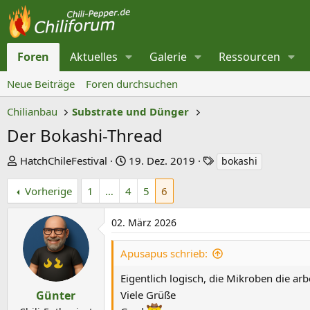
Foren
Aktuelles
Galerie
Ressourcen
Neue Beiträge
Foren durchsuchen
Chilianbau
Substrate und Dünger
Der Bokashi-Thread
E
E
S
HatchChileFestival
19. Dez. 2019
bokashi
r
r
c
Vorherige
1
…
4
5
6
s
s
h
t
t
l
02. März 2026
e
e
a
l
l
g
Apusapus schrieb:
l
l
w
e
t
o
Eigentlich logisch, die Mikroben die ar
r
a
r
Günter
Viele Grüße
m
t