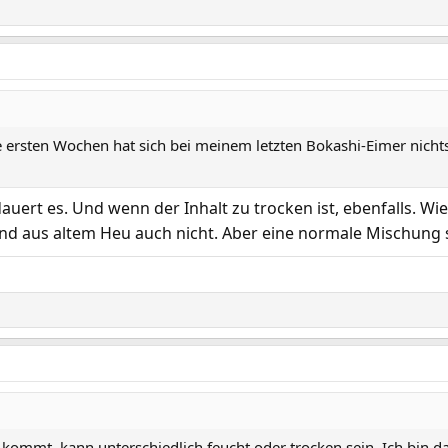
rsten Wochen hat sich bei meinem letzten Bokashi-Eimer nichts g
 dauert es. Und wenn der Inhalt zu trocken ist, ebenfalls. 
d aus altem Heu auch nicht. Aber eine normale Mischung s
r kommt, kann unterschiedlich feucht oder trocken sein. Ich bin