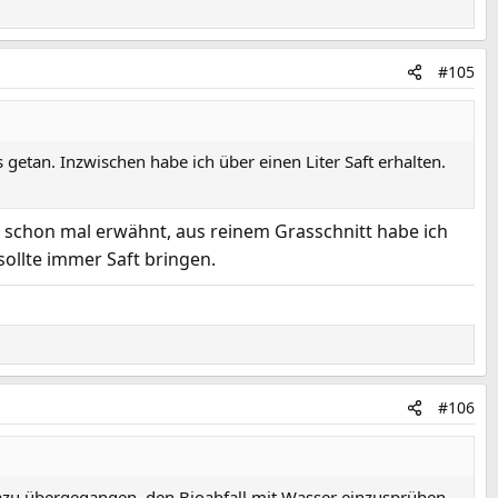
#105
etan. Inzwischen habe ich über einen Liter Saft erhalten.
Wie schon mal erwähnt, aus reinem Grasschnitt habe ich
ollte immer Saft bringen.
#106
 dazu übergegangen, den Bioabfall mit Wasser einzusprühen,