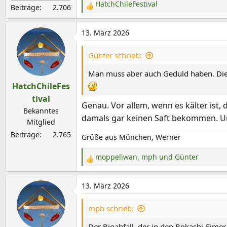
HatchChileFestival
Beiträge
2.706
R
e
a
13. März 2026
k
t
Günter schrieb:
i
Man muss aber auch Geduld haben. Die e
o
HatchChileFes
n
e
tival
Genau. Vor allem, wenn es kälter ist,
n
Bekanntes
damals gar keinen Saft bekommen. Un
:
Mitglied
Beiträge
2.765
Grüße aus München, Werner
moppeliwan
,
mph
und
Günter
R
e
a
13. März 2026
k
t
mph schrieb:
i
Der Bioabfall, der in den Bokashi-Eime