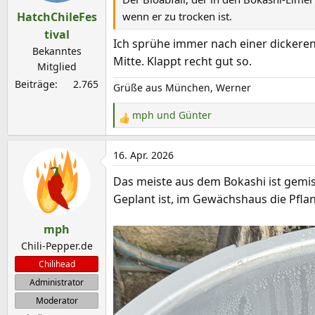
o
HatchChileFes
wenn er zu trocken ist.
n
e
tival
Ich sprühe immer nach einer dickeren 
n
Bekanntes
Mitte. Klappt recht gut so.
:
Mitglied
Beiträge
2.765
Grüße aus München, Werner
mph
und
Günter
R
e
a
16. Apr. 2026
k
Das meiste aus dem Bokashi ist gemis
t
Geplant ist, im Gewächshaus die Pflan
i
o
mph
n
e
Chili-Pepper.de
n
Chilihead
:
Administrator
Moderator