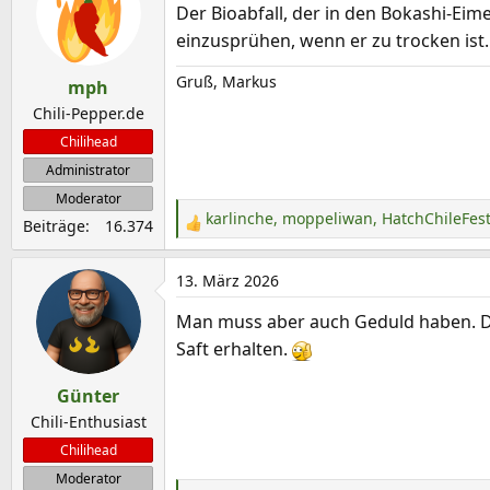
Der Bioabfall, der in den Bokashi-Ei
t
einzusprühen, wenn er zu trocken ist.
i
o
Gruß, Markus
mph
n
e
Chili-Pepper.de
n
Chilihead
:
Administrator
Moderator
karlinche
,
moppeliwan
,
HatchChileFest
Beiträge
16.374
R
e
a
13. März 2026
k
Man muss aber auch Geduld haben. Die
t
Saft erhalten.
i
o
Günter
n
e
Chili-Enthusiast
n
Chilihead
:
Moderator