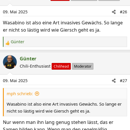
t
i
09. Mai 2025
#26
o
n
Wasabino ist also eine Art invasives Gewächs. So lange
e
er nicht so lästig wird wie Giersch geht es ja.
n
:
Günter
R
e
a
Günter
k
Chili-Enthusiast
Chilihead
Moderator
t
i
09. Mai 2025
#27
o
n
mph schrieb:
e
n
Wasabino ist also eine Art invasives Gewächs. So lange er
:
nicht so lästig wird wie Giersch geht es ja.
Nur wenn man ihn lang genug stehen lässt, das er
Samen bilden kann. Wenn man den regelmäßig