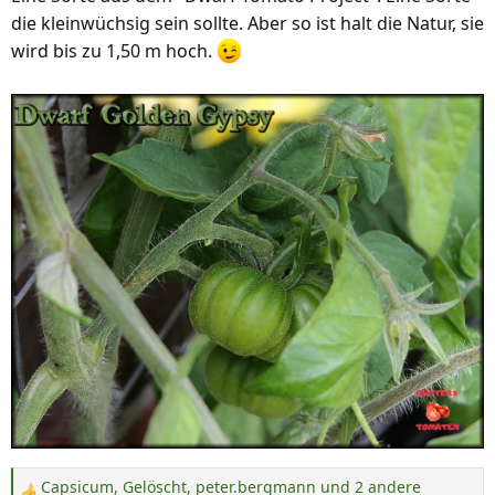
die kleinwüchsig sein sollte. Aber so ist halt die Natur, sie
n
:
wird bis zu 1,50 m hoch.
Capsicum
,
Gelöscht
,
peter.bergmann
und 2 andere