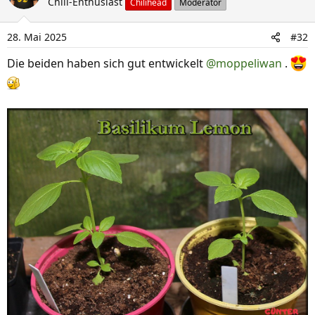
Chili-Enthusiast
Chilihead
Moderator
t
i
28. Mai 2025
#32
o
n
Die beiden haben sich gut entwickelt
@moppeliwan
.
e
n
: