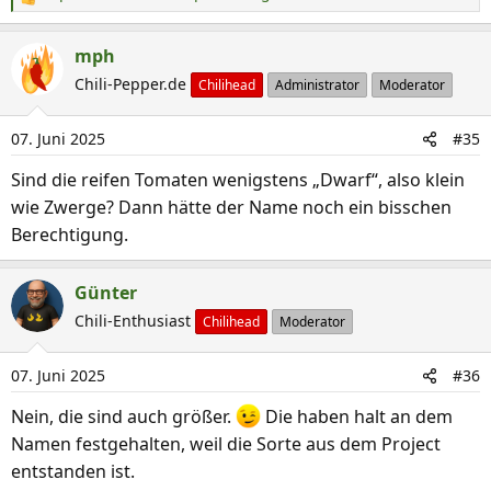
R
e
a
mph
k
Chili-Pepper.de
Chilihead
Administrator
Moderator
t
i
07. Juni 2025
#35
o
n
Sind die reifen Tomaten wenigstens „Dwarf“, also klein
e
wie Zwerge? Dann hätte der Name noch ein bisschen
n
Berechtigung.
:
Günter
Chili-Enthusiast
Chilihead
Moderator
07. Juni 2025
#36
Nein, die sind auch größer.
Die haben halt an dem
Namen festgehalten, weil die Sorte aus dem Project
entstanden ist.