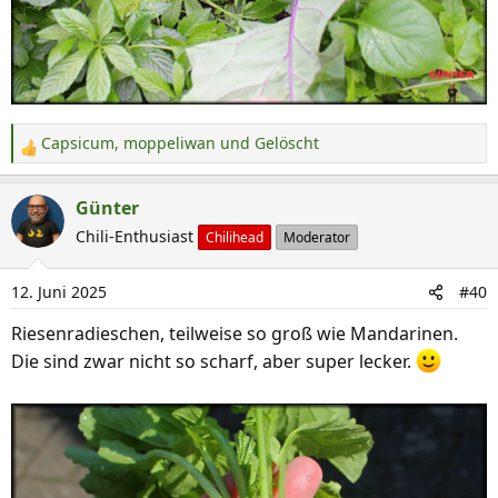
Capsicum
,
moppeliwan
und
Gelöscht
R
e
a
Günter
k
Chili-Enthusiast
Chilihead
Moderator
t
i
12. Juni 2025
#40
o
n
Riesenradieschen, teilweise so groß wie Mandarinen.
e
Die sind zwar nicht so scharf, aber super lecker.
n
: