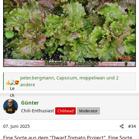
peter.bergmann
,
Capsicum
,
moppeliwan
und 2
R
andere
e
a
Günter
k
Chili-Enthusiast
Chilihead
Moderator
t
i
o
07. Juni 2025
#34
n
Eine Sorte aus dem "Dwarf Tomato Project". Eine Sorte
e