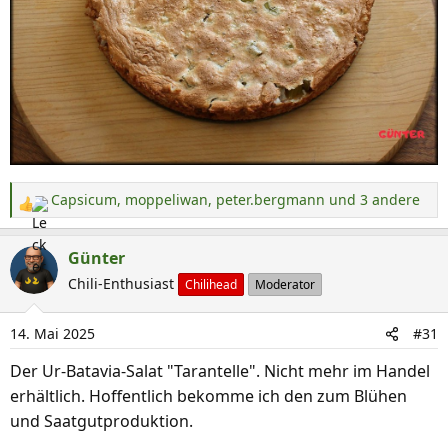
Capsicum
,
moppeliwan
,
peter.bergmann
und 3 andere
R
e
a
Günter
k
Chili-Enthusiast
Chilihead
Moderator
t
i
14. Mai 2025
#31
o
n
Der Ur-Batavia-Salat "Tarantelle". Nicht mehr im Handel
e
erhältlich. Hoffentlich bekomme ich den zum Blühen
n
und Saatgutproduktion.
: