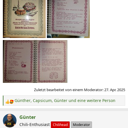
Zuletzt bearbeitet von einem Moderator:
27. Apr. 2025
Günther
,
Capsicum
,
Günter
und eine weitere Person
R
e
a
Günter
k
Chili-Enthusiast
Chilihead
Moderator