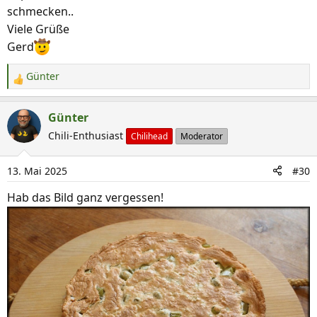
schmecken..
Viele Grüße
Gerd
Günter
R
e
a
Günter
k
Chili-Enthusiast
Chilihead
Moderator
t
i
13. Mai 2025
#30
o
n
Hab das Bild ganz vergessen!
e
n
: