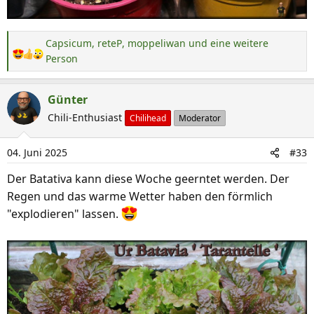
Capsicum
,
reteP
,
moppeliwan
und eine weitere
R
Person
e
a
Günter
k
Chili-Enthusiast
Chilihead
Moderator
t
i
o
04. Juni 2025
#33
n
Der Batativa kann diese Woche geerntet werden. Der
e
Regen und das warme Wetter haben den förmlich
n
:
"explodieren" lassen.