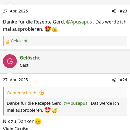
t
i
27. Apr. 2025
#23
o
n
Danke für die Rezepte Gerd,
@Apusapus
. Das werde ich
e
mal ausprobieren.
n
:
Gelöscht
R
e
a
Gelöscht
G
k
Gast
t
i
27. Apr. 2025
#24
o
n
Günter schrieb:
e
n
Danke für die Rezepte Gerd,
@Apusapus
. Das werde ich
:
mal ausprobieren.
Nix zu Danken
Viele Grüße