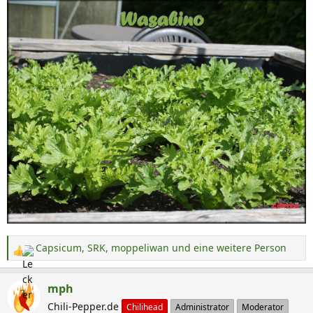
Capsicum
,
SRK
,
moppeliwan
und eine weitere Person
R
e
a
mph
k
Chili-Pepper.de
Chilihead
Administrator
Moderator