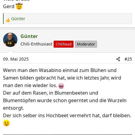
Gerd
Günter
R
e
a
Günter
k
Chili-Enthusiast
Chilihead
Moderator
t
i
09. Mai 2025
#25
o
n
Wenn man den Wasabino einmal zum Blühen und
e
Samen bilden gebracht hat, wie ich letztes Jahr, wird
n
man den nie wieder los.
:
Der auf dem Rasen, in Blumenbeeten und
Blumentöpfen wurde schon geerntet und die Wurzeln
entsorgt.
Der sich selber ins Hochbeet vermehrt hat, darf bleiben.