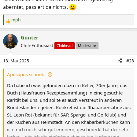
aberntet, passiert da nichts.
mph
R
e
a
Günter
k
Chili-Enthusiast
Chilihead
Moderator
t
i
13. Mai 2025
#28
o
n
Apusapus schrieb:
e
n
Da habe ich was gefunden dazu im Keller, 70er Jahre, das
:
Buch (Hausfrauen-Rezeptesammlung) in eine gesuchte
Rarität bei uns. und sollte es auch verstreut in anderen
Bundesländern geben. Konkret ist die Rhabarbersahne aus
St. Leon Rot (bekannt für SAP, Spargel und Golfclub) und
der Kuchen aus Helmstadt. An den Rhabarberkuchen kann
ich mich noch sehr gut erinnern, geschmeckt hat der sehr
lecker..., wie ich die einfachen aber guten Kuchen von