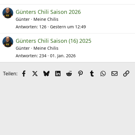
Günters Chili Saison 2026
Günter
Meine Chilis
Antworten
126
Gestern um 12:49
Günters Chili Saison (16) 2025
Günter
Meine Chilis
Antworten
234
01. Jan. 2026
Facebook
X (Twitter)
Bluesky
LinkedIn
Reddit
Pinterest
Tumblr
WhatsApp
E-Mail
Li
Teilen: