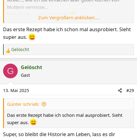
Muttern vermisse...
Viele Grüße und Guten Apetit
Zum Vergrößern anklicken....
Gerd
Das erste Rezept habe ich schon mal ausprobiert. Sieht
Anhang anzeigen 75942
Anhang anzeigen 75943
Anhang
super aus.
anzeigen 75944
Gelöscht
R
e
a
Gelöscht
G
k
Gast
t
i
13. Mai 2025
#29
o
n
Günter schrieb:
e
n
Das erste Rezept habe ich schon mal ausprobiert. Sieht
:
super aus.
Super, so bleibt die Historie am Leben, lass es dir