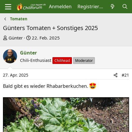
Anmelden
Registrieren
Tomaten
Günters Tomaten + Sonstiges 2025
E
E
Günter
22. Feb. 2025
r
r
s
s
Günter
t
t
Chili-Enthusiast
Chilihead
Moderator
e
e
l
l
27. Apr. 2025
#21
l
l
Bald gibt es wieder Rhabarberkuchen.
e
t
r
a
m