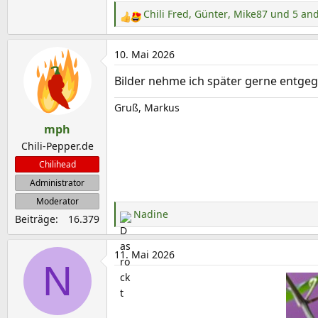
Chili Fred
,
Günter
,
Mike87
und 5 an
R
e
a
10. Mai 2026
k
Bilder nehme ich später gerne entgeg
t
i
Gruß, Markus
o
mph
n
e
Chili-Pepper.de
n
Chilihead
:
Administrator
Moderator
Nadine
Beiträge
16.379
R
e
a
11. Mai 2026
N
k
t
i
o