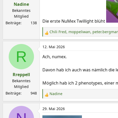
Nadine
n
e
Bekanntes
n
Mitglied
Die erste NuMex Twillight blüht
:
Beiträge
138
Chili Fred
,
moppeliwan
,
peter.bergma
R
e
a
12. Mai 2026
R
k
Ach, numex.
t
i
o
Davon hab ich auch was nämlich die le
Rreppell
n
e
Bekanntes
Möglich hab ich 2 phenotypes, einer m
n
Mitglied
:
Beiträge
948
Nadine
R
e
a
29. Mai 2026
k