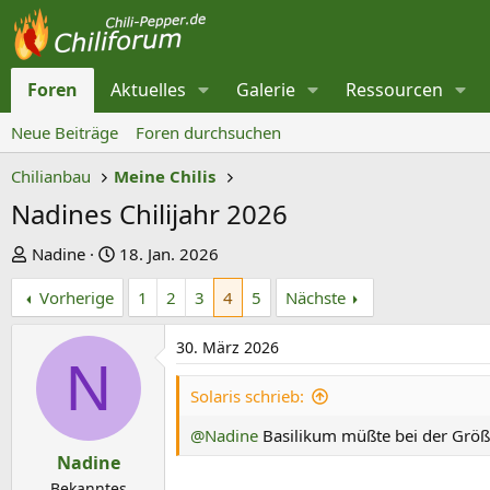
Foren
Aktuelles
Galerie
Ressourcen
Neue Beiträge
Foren durchsuchen
Chilianbau
Meine Chilis
Nadines Chilijahr 2026
E
E
Nadine
18. Jan. 2026
r
r
Vorherige
1
2
3
4
5
Nächste
s
s
t
t
30. März 2026
e
e
N
l
l
Solaris schrieb:
l
l
@Nadine
Basilikum müßte bei der Größe 
e
t
Nadine
r
a
Bekanntes
m