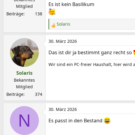
Es ist kein Basilikum
Mitglied
Beiträge
138
Solaris
R
e
a
30. März 2026
k
Das ist dir ja bestimmt ganz recht so
t
i
Wir sind ein PC-freier Haushalt, hier wird 
o
Solaris
n
e
Bekanntes
n
Mitglied
:
Beiträge
374
30. März 2026
N
Es passt in den Bestand