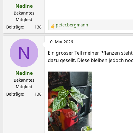
Nadine
Bekanntes
Mitglied
peter.bergmann
Beiträge
138
R
e
a
10. Mai 2026
N
k
Ein grosser Teil meiner Pflanzen steh
t
dazu gesellt. Diese bleiben jedoch no
i
o
Nadine
n
e
Bekanntes
n
Mitglied
:
Beiträge
138