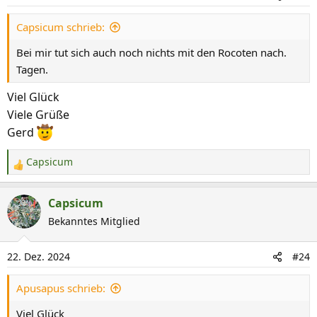
Capsicum schrieb:
Bei mir tut sich auch noch nichts mit den Rocoten nach.
Tagen.
Viel Glück
Viele Grüße
Gerd
Capsicum
R
e
a
Capsicum
k
Bekanntes Mitglied
t
i
22. Dez. 2024
#24
o
n
Apusapus schrieb:
e
n
Viel Glück