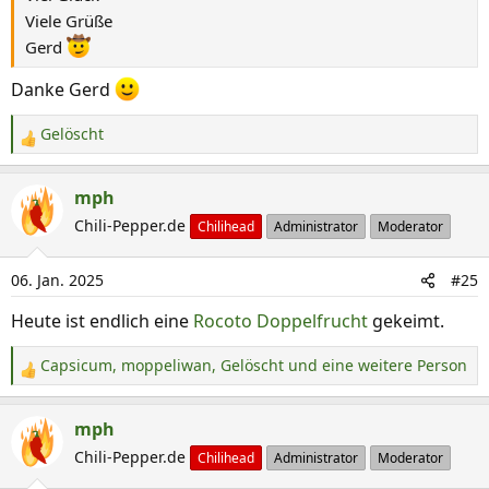
:
Viele Grüße
Gerd
Danke Gerd
Gelöscht
R
e
a
mph
k
Chili-Pepper.de
Chilihead
Administrator
Moderator
t
i
06. Jan. 2025
#25
o
n
Heute ist endlich eine
Rocoto Doppelfrucht
gekeimt.
e
n
Capsicum
,
moppeliwan
,
Gelöscht
und eine weitere Person
R
:
e
a
mph
k
Chili-Pepper.de
Chilihead
Administrator
Moderator
t