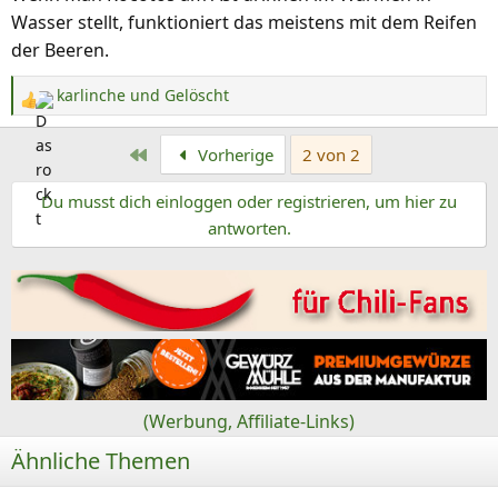
Wasser stellt, funktioniert das meistens mit dem Reifen
der Beeren.
karlinche
und
Gelöscht
R
e
Erste
Vorherige
2 von 2
a
k
Du musst dich einloggen oder registrieren, um hier zu
t
antworten.
i
o
n
e
n
:
(Werbung, Affiliate-Links)
Ähnliche Themen