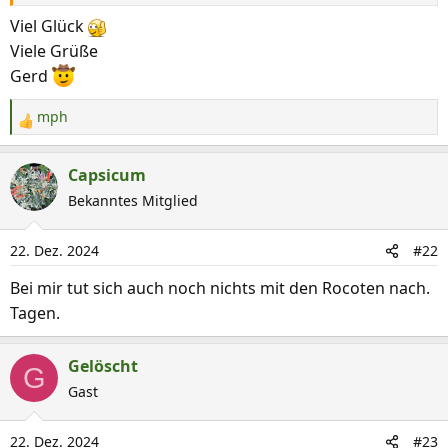
Viel Glück
Viele Grüße
Gerd
mph
R
e
a
Capsicum
k
Bekanntes Mitglied
t
i
22. Dez. 2024
#22
o
n
Bei mir tut sich auch noch nichts mit den Rocoten nach.
e
Tagen.
n
:
Gelöscht
G
Gast
22. Dez. 2024
#23