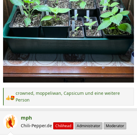
crowned
,
moppeliwan
,
Capsicum
und eine weitere
R
Person
e
a
mph
k
Chili-Pepper.de
Chilihead
Administrator
Moderator
t
i