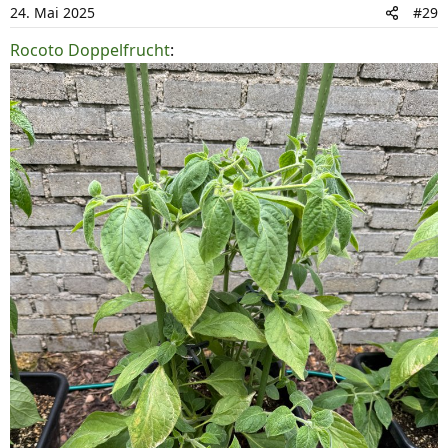
o
24. Mai 2025
#29
n
Rocoto Doppelfrucht
:
e
n
: