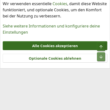
Chilisorten
Wir verwenden essentielle
Cookies
, damit diese Website
funktioniert, und optionale Cookies, um den Komfort
bei der Nutzung zu verbessern.
Siehe weitere Informationen und konfiguriere deine
Einstellungen
Cookies
Alle Cookies akzeptieren
Obe
Kontakt
Nutzungsbedingungen
Datenschutz
Hilfe und Impressum
R
Unt
S
Optionale Cookies ablehnen
S
®
Community platform by XenForo
© 2010-2026 XenForo Ltd.