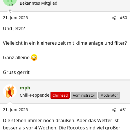
k
Bekanntes Mitglied
t
i
21. Juni 2025
#30
o
n
Und jetzt?
e
n
Vielleicht in ein kleineres zelt mit klima anlage und filter?
:
Ganz alleine.
Gruss gerrit
mph
Chili-Pepper.de
Chilihead
Administrator
Moderator
21. Juni 2025
#31
Die stehen immer noch draußen. Aber das Wetter ist
besser als vor 4 Wochen. Die Rocotos sind viel größer