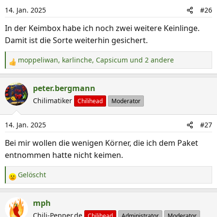
i
14. Jan. 2025
#26
o
n
In der Keimbox habe ich noch zwei weitere Keinlinge.
e
Damit ist die Sorte weiterhin gesichert.
n
:
moppeliwan
,
karlinche
,
Capsicum
und 2 andere
R
e
a
peter.bergmann
k
Chilimatiker
Chilihead
Moderator
t
i
14. Jan. 2025
#27
o
n
Bei mir wollen die wenigen Körner, die ich dem Paket
e
entnommen hatte nicht keimen.
n
:
Gelöscht
R
e
a
mph
k
Chili-Pepper.de
Chilihead
Administrator
Moderator