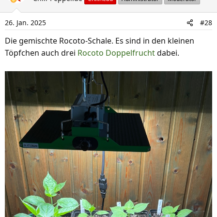
t
i
26. Jan. 2025
#28
o
n
Die gemischte Rocoto-Schale. Es sind in den kleinen
e
Töpfchen auch drei
Rocoto Doppelfrucht
dabei.
n
: