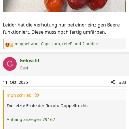
Leider hat die Verhütung nur bei einer einzigen Beere
funktioniert. Diese muss noch fertig umfärben.
moppeliwan
,
Capsicum
,
reteP
und 2 andere
R
e
a
Gelöscht
G
k
Gast
t
i
11. Okt. 2025
#33
o
n
mph schrieb:
e
n
Die letzte Ernte der Rocoto Doppelfrucht:
:
Anhang anzeigen 79167