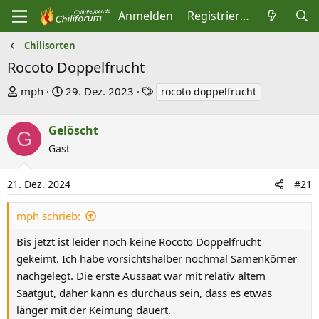
Anmelden
Registrieren
Chilisorten
Rocoto Doppelfrucht
E
E
S
mph
29. Dez. 2023
rocoto doppelfrucht
r
r
c
s
s
h
Gelöscht
G
t
t
l
Gast
e
e
a
l
l
g
21. Dez. 2024
#21
l
l
w
e
t
o
mph schrieb:
r
a
r
Bis jetzt ist leider noch keine Rocoto Doppelfrucht
m
t
gekeimt. Ich habe vorsichtshalber nochmal Samenkörner
e
nachgelegt. Die erste Aussaat war mit relativ altem
Saatgut, daher kann es durchaus sein, dass es etwas
länger mit der Keimung dauert.