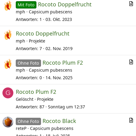
Rocoto Doppelfrucht
Mit Foto
r
mph
Capsicum pubescens
t
Antworten
1
03. Okt. 2023
i
Rocoto Doppelfrucht
k
mph
Projekte
e
l
Antworten
7
02. Nov. 2019
Rocoto Plum F2
Ohne Foto
r
mph
Capsicum pubescens
t
Antworten
0
14. Nov. 2025
i
Rocoto Plum F2
k
G
Gelöscht
Projekte
e
l
Antworten
87
Sonntag um 12:37
Rocoto Black
Ohne Foto
r
reteP
Capsicum pubescens
t
Antworten
1
18. Juli 2025