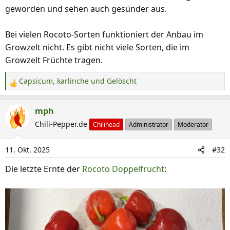
geworden und sehen auch gesünder aus.
Bei vielen Rocoto-Sorten funktioniert der Anbau im
Growzelt nicht. Es gibt nicht viele Sorten, die im
Growzelt Früchte tragen.
Capsicum
,
karlinche
und
Gelöscht
R
e
a
mph
k
Chili-Pepper.de
Chilihead
Administrator
Moderator
t
i
11. Okt. 2025
#32
o
n
Die letzte Ernte der
Rocoto Doppelfrucht
:
e
n
: