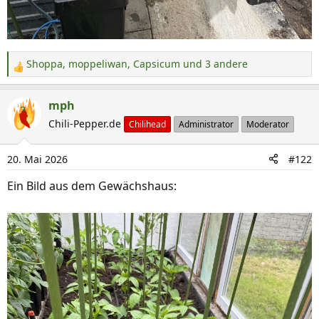
Shoppa
,
moppeliwan
,
Capsicum
und 3 andere
R
e
a
mph
k
Chili-Pepper.de
Chilihead
Administrator
Moderator
t
i
20. Mai 2026
#122
o
n
Ein Bild aus dem Gewächshaus:
e
n
: