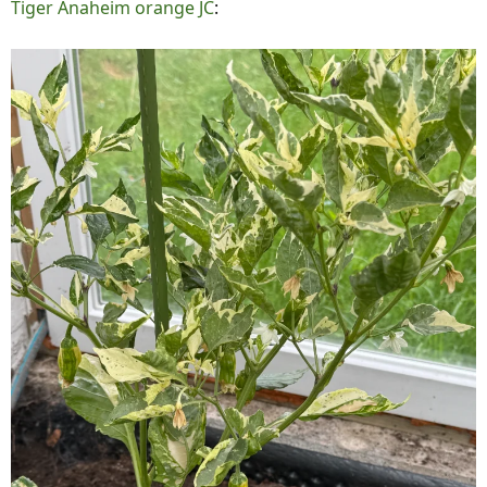
Tiger Anaheim orange JC
:
e
n
: