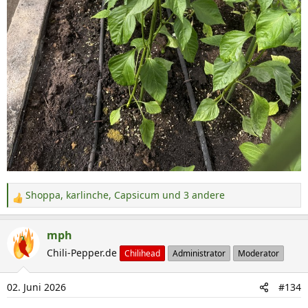
Shoppa
,
karlinche
,
Capsicum
und 3 andere
R
e
a
mph
k
Chili-Pepper.de
Chilihead
Administrator
Moderator
t
i
02. Juni 2026
#134
o
n