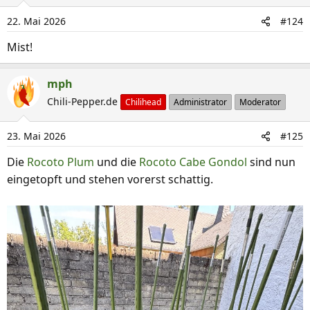
i
22. Mai 2026
#124
o
n
Mist!
e
n
mph
:
Chili-Pepper.de
Chilihead
Administrator
Moderator
23. Mai 2026
#125
Die
Rocoto Plum
und die
Rocoto Cabe Gondol
sind nun
eingetopft und stehen vorerst schattig.