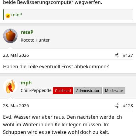
beide Bewässerungscomputer wegwerfen.
reteP
R
e
a
reteP
k
Rocoto Hunter
t
i
23. Mai 2026
#127
o
n
Haben die Teile eventuell Frost abbekommen?
e
n
mph
:
Chili-Pepper.de
Chilihead
Administrator
Moderator
23. Mai 2026
#128
Evtl. Wasser war aber raus. Den nächsten werde ich
wohl im Winter in den Keller legen müssen. Im
Schuppen wird es zeitweise wohl doch zu kalt.