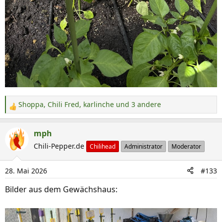
Shoppa
,
Chili Fred
,
karlinche
und 3 andere
R
e
a
mph
k
Chili-Pepper.de
Chilihead
Administrator
Moderator
t
i
28. Mai 2026
#133
o
n
Bilder aus dem Gewächshaus:
e
n
: