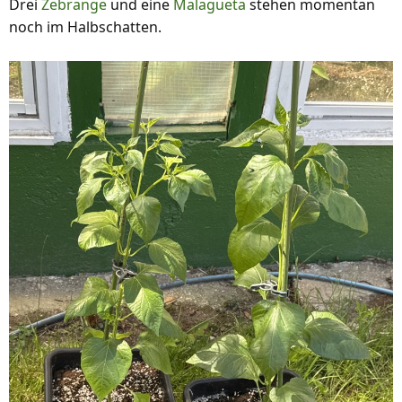
Drei
Zebrange
und eine
Malagueta
stehen momentan
e
noch im Halbschatten.
n
: