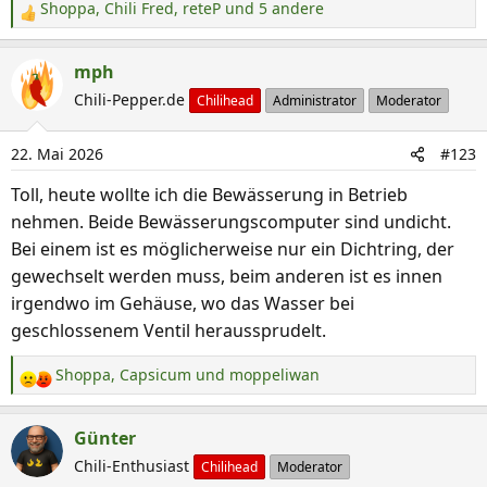
Shoppa
,
Chili Fred
,
reteP
und 5 andere
R
e
a
mph
k
Chili-Pepper.de
Chilihead
Administrator
Moderator
t
i
22. Mai 2026
#123
o
n
Toll, heute wollte ich die Bewässerung in Betrieb
e
nehmen. Beide Bewässerungscomputer sind undicht.
n
Bei einem ist es möglicherweise nur ein Dichtring, der
:
gewechselt werden muss, beim anderen ist es innen
irgendwo im Gehäuse, wo das Wasser bei
geschlossenem Ventil heraussprudelt.
Shoppa
,
Capsicum
und
moppeliwan
R
e
a
Günter
k
Chili-Enthusiast
Chilihead
Moderator
t