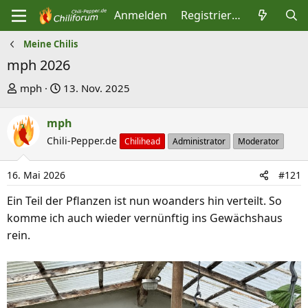
Anmelden
Registrieren
Meine Chilis
mph 2026
E
E
mph
13. Nov. 2025
r
r
s
s
mph
t
t
Chili-Pepper.de
Chilihead
Administrator
Moderator
e
e
l
l
16. Mai 2026
#121
l
l
Ein Teil der Pflanzen ist nun woanders hin verteilt. So
e
t
komme ich auch wieder vernünftig ins Gewächshaus
r
a
rein.
m