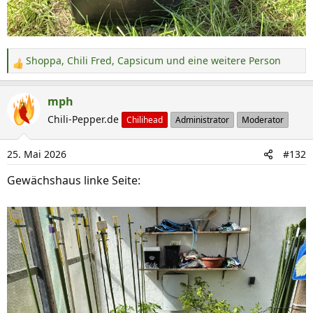
Shoppa
,
Chili Fred
,
Capsicum
und eine weitere Person
R
e
a
mph
k
Chili-Pepper.de
Chilihead
Administrator
Moderator
t
i
25. Mai 2026
#132
o
n
Gewächshaus linke Seite:
e
n
: