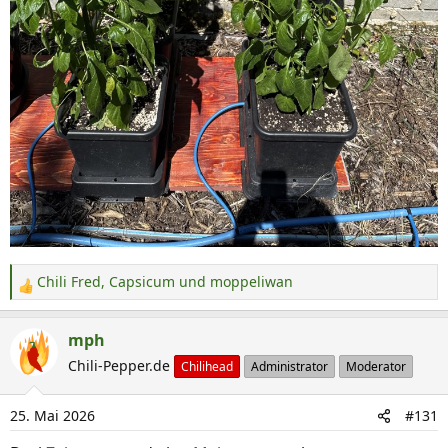
Chili Fred
,
Capsicum
und
moppeliwan
R
e
a
mph
k
Chili-Pepper.de
Chilihead
Administrator
Moderator
t
i
25. Mai 2026
#131
o
n