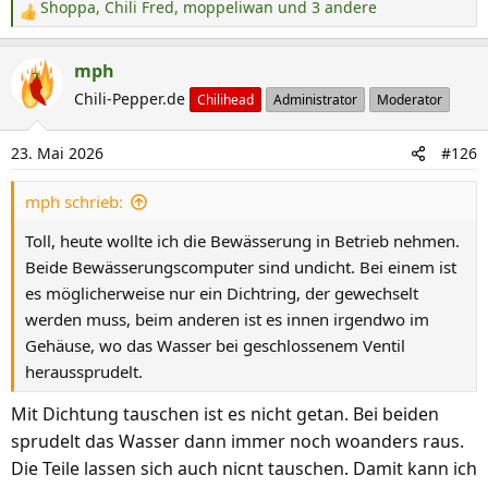
Shoppa
,
Chili Fred
,
moppeliwan
und 3 andere
R
e
a
mph
k
Chili-Pepper.de
Chilihead
Administrator
Moderator
t
i
23. Mai 2026
#126
o
n
mph schrieb:
e
n
Toll, heute wollte ich die Bewässerung in Betrieb nehmen.
:
Beide Bewässerungscomputer sind undicht. Bei einem ist
es möglicherweise nur ein Dichtring, der gewechselt
werden muss, beim anderen ist es innen irgendwo im
Gehäuse, wo das Wasser bei geschlossenem Ventil
heraussprudelt.
Mit Dichtung tauschen ist es nicht getan. Bei beiden
sprudelt das Wasser dann immer noch woanders raus.
Die Teile lassen sich auch nicnt tauschen. Damit kann ich