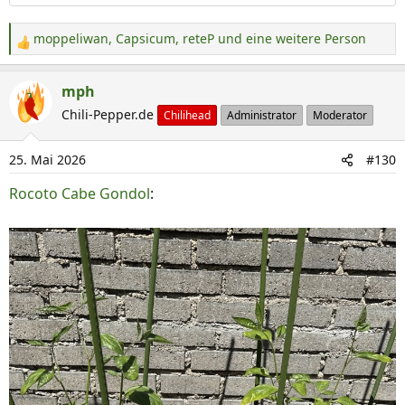
moppeliwan
,
Capsicum
,
reteP
und eine weitere Person
R
e
a
mph
k
Chili-Pepper.de
Chilihead
Administrator
Moderator
t
i
25. Mai 2026
#130
o
n
Rocoto Cabe Gondol
:
e
n
: