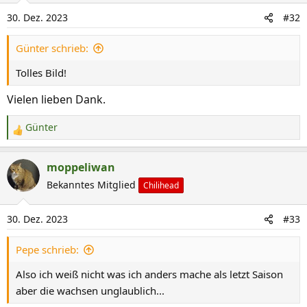
i
30. Dez. 2023
#32
o
n
Günter schrieb:
e
n
Tolles Bild!
:
Vielen lieben Dank.
Günter
R
e
a
moppeliwan
k
Bekanntes Mitglied
Chilihead
t
i
30. Dez. 2023
#33
o
n
Pepe schrieb:
e
n
Also ich weiß nicht was ich anders mache als letzt Saison
:
aber die wachsen unglaublich...