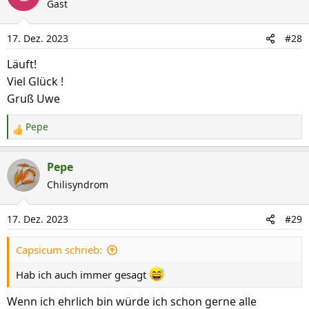
Gast
t
i
17. Dez. 2023
#28
o
n
Läuft!
e
Viel Glück !
n
Gruß Uwe
:
Pepe
R
e
a
Pepe
k
Chilisyndrom
t
i
17. Dez. 2023
#29
o
n
Capsicum schrieb:
e
n
Hab ich auch immer gesagt
:
Wenn ich ehrlich bin würde ich schon gerne alle