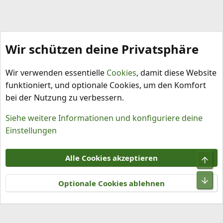
Wir schützen deine Privatsphäre
Meine Chilis
Wir verwenden essentielle
Cookies
, damit diese Website
funktioniert, und optionale Cookies, um den Komfort
bei der Nutzung zu verbessern.
Siehe weitere Informationen und konfiguriere deine
Einstellungen
Cookies
Alle Cookies akzeptieren
Obe
Kontakt
Nutzungsbedingungen
Datenschutz
Hilfe und Impressum
R
Unt
S
Optionale Cookies ablehnen
S
®
Community platform by XenForo
© 2010-2026 XenForo Ltd.