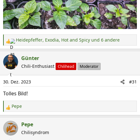
Heidepfeffer
,
Exodia
,
Hot and Spicy
und 6 andere
R
e
a
Günter
k
Chili-Enthusiast
Chilihead
Moderator
t
i
30. Dez. 2023
#31
o
n
Tolles Bild!
e
n
Pepe
R
:
e
a
Pepe
k
Chilisyndrom
t