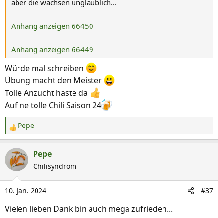
aber die wachsen unglaublich...
Anhang anzeigen 66450
Anhang anzeigen 66449
Würde mal schreiben
Übung macht den Meister
Tolle Anzucht haste da
Auf ne tolle Chili Saison 24
Pepe
R
e
a
Pepe
k
Chilisyndrom
t
i
10. Jan. 2024
#37
o
n
Vielen lieben Dank bin auch mega zufrieden...
e