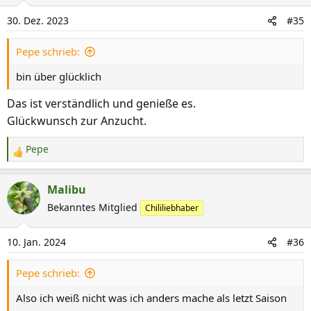
i
30. Dez. 2023
#35
o
n
Pepe schrieb:
e
n
bin über glücklich
:
Das ist verständlich und genieße es.
Glückwunsch zur Anzucht.
Pepe
R
e
a
Malibu
k
Bekanntes Mitglied
Chililiebhaber
t
i
10. Jan. 2024
#36
o
n
Pepe schrieb:
e
n
Also ich weiß nicht was ich anders mache als letzt Saison
: