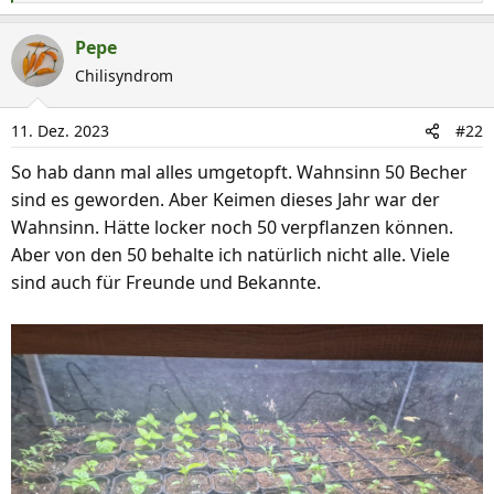
e
a
Pepe
k
Chilisyndrom
t
i
11. Dez. 2023
#22
o
n
So hab dann mal alles umgetopft. Wahnsinn 50 Becher
e
sind es geworden. Aber Keimen dieses Jahr war der
n
Wahnsinn. Hätte locker noch 50 verpflanzen können.
:
Aber von den 50 behalte ich natürlich nicht alle. Viele
sind auch für Freunde und Bekannte.