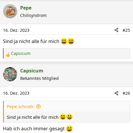
a
Pepe
k
Chilisyndrom
t
i
16. Dez. 2023
#25
o
n
Sind ja nicht alle für mich
e
n
Capsicum
R
:
e
a
Capsicum
k
Bekanntes Mitglied
t
i
16. Dez. 2023
#26
o
n
Pepe schrieb:
e
n
Sind ja nicht alle für mich
:
Hab ich auch immer gesagt