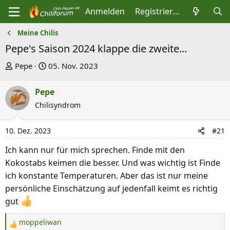
Anmelden
Registrieren
Meine Chilis
Pepe's Saison 2024 klappe die zweite...
E
E
Pepe
05. Nov. 2023
r
r
s
s
Pepe
t
t
Chilisyndrom
e
e
l
l
10. Dez. 2023
#21
l
l
Ich kann nur für mich sprechen. Finde mit den
e
t
Kokostabs keimen die besser. Und was wichtig ist Finde
r
a
ich konstante Temperaturen. Aber das ist nur meine
m
persönliche Einschätzung auf jedenfall keimt es richtig
gut
moppeliwan
R