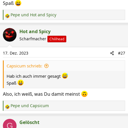
Spaß
Pepe
und
Hot and Spicy
R
e
a
Hot and Spicy
k
Scharfmacher
Chilihead
t
i
17. Dez. 2023
#27
o
n
Capsicum schrieb:
e
n
Hab ich auch immer gesagt
:
Spaß
Also, ich weiß, was Du damit meinst
Pepe
und
Capsicum
R
e
a
Gelöscht
G
k