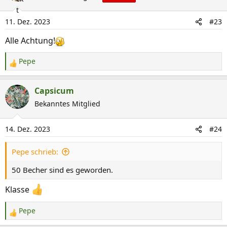
t
i
11. Dez. 2023
#23
o
n
Alle Achtung!
e
n
Pepe
R
:
e
a
Capsicum
k
Bekanntes Mitglied
t
i
14. Dez. 2023
#24
o
n
Pepe schrieb:
e
n
50 Becher sind es geworden.
:
Klasse
Pepe
R
e