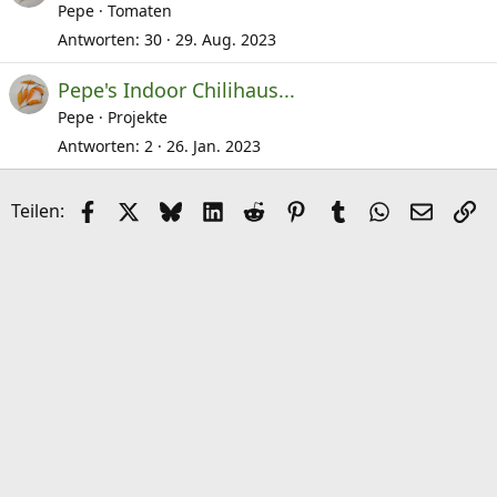
Pepe
Tomaten
Antworten
30
29. Aug. 2023
Pepe's Indoor Chilihaus...
Pepe
Projekte
Antworten
2
26. Jan. 2023
Facebook
X (Twitter)
Bluesky
LinkedIn
Reddit
Pinterest
Tumblr
WhatsApp
E-Mail
Li
Teilen: