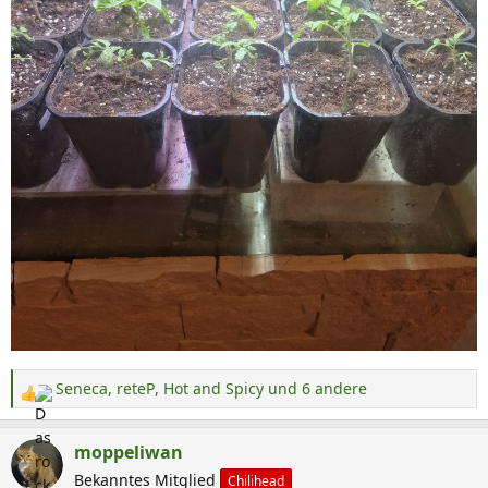
Seneca
,
reteP
,
Hot and Spicy
und 6 andere
R
e
a
moppeliwan
k
Bekanntes Mitglied
Chilihead