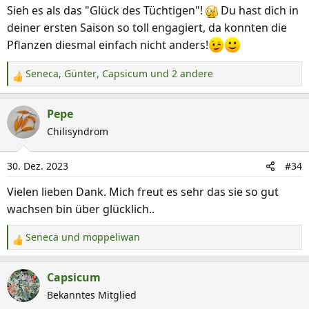
Sieh es als das "Glück des Tüchtigen"!
Du hast dich in
deiner ersten Saison so toll engagiert, da konnten die
Pflanzen diesmal einfach nicht anders!
Seneca
,
Günter
,
Capsicum
und 2 andere
R
e
a
Pepe
k
Chilisyndrom
t
i
30. Dez. 2023
#34
o
n
Vielen lieben Dank. Mich freut es sehr das sie so gut
e
wachsen bin über glücklich..
n
:
Seneca
und
moppeliwan
R
e
a
Capsicum
k
Bekanntes Mitglied
t