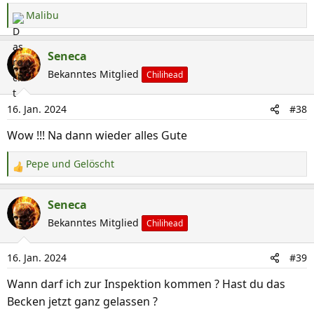
n
Malibu
R
:
e
a
Seneca
k
Bekanntes Mitglied
Chilihead
t
i
16. Jan. 2024
#38
o
n
Wow !!! Na dann wieder alles Gute
e
n
Pepe
und
Gelöscht
R
:
e
a
Seneca
k
Bekanntes Mitglied
Chilihead
t
i
16. Jan. 2024
#39
o
n
Wann darf ich zur Inspektion kommen ? Hast du das
e
Becken jetzt ganz gelassen ?
n