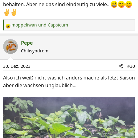
behalten. Aber ne das sind eindeutig zu viele...
moppeliwan
und
Capsicum
R
e
a
Pepe
k
Chilisyndrom
t
i
30. Dez. 2023
#30
o
n
Also ich weiß nicht was ich anders mache als letzt Saison
e
aber die wachsen unglaublich...
n
: