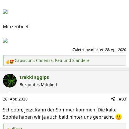
Minzenbeet
Zuletzt bearbeitet:
28. Apr. 2020
Capsicum
,
Chilensa
,
Peti
und 8 andere
R
e
a
trekkinggips
k
Bekanntes Mitglied
t
i
28. Apr. 2020
#83
o
n
Schööön, jetzt kann der Sommer kommen. Die kalte
e
Sophie haben wir ja auch bald hinter uns gebracht.
n
:
alfiwe