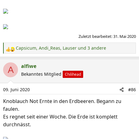
Zuletzt bearbeitet:
31. Mai 2020
Capsicum
,
Andi_Reas
,
Lauser
und 3 andere
R
e
a
alfiwe
A
k
Bekanntes Mitglied
Chilihead
t
i
09. Juni 2020
#86
o
n
Knoblauch Not Ernte in den Erdbeeren. Begann zu
e
faulen.
n
Es regnet seit einer Woche. Die Erde ist komplett
:
durchnässt.