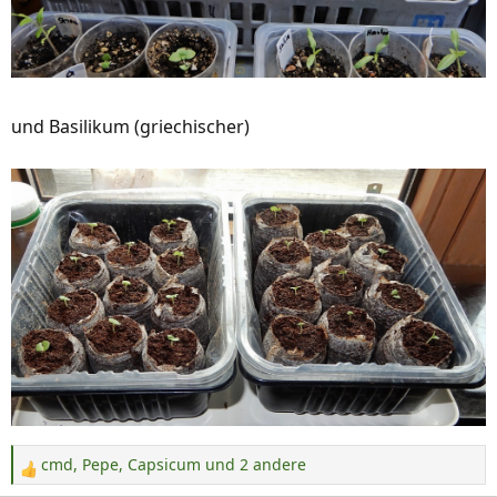
und Basilikum (griechischer)
cmd
,
Pepe
,
Capsicum
und 2 andere
R