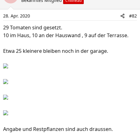
Bekanntes Mitglied
Chilihead
t
i
28. Apr. 2020
#82
o
n
29 Tomaten sind gesetzt.
e
10 im Haus, 10 an der Hauswand , 9 auf der Terrasse.
n
:
Etwa 25 kleinere bleiben noch in der garage.
Angabe und Restpflanzen sind auch draussen.