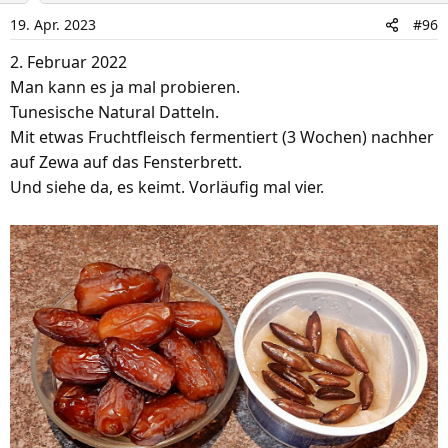
i
19. Apr. 2023
#96
o
n
2. Februar 2022
e
Man kann es ja mal probieren.
n
Tunesische Natural Datteln.
:
Mit etwas Fruchtfleisch fermentiert (3 Wochen) nachher
auf Zewa auf das Fensterbrett.
Und siehe da, es keimt. Vorläufig mal vier.