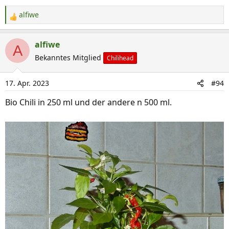
e
n
alfiwe
R
:
e
a
alfiwe
A
k
Bekanntes Mitglied
Chilihead
t
i
17. Apr. 2023
#94
o
n
Bio Chili in 250 ml und der andere n 500 ml.
e
n
: