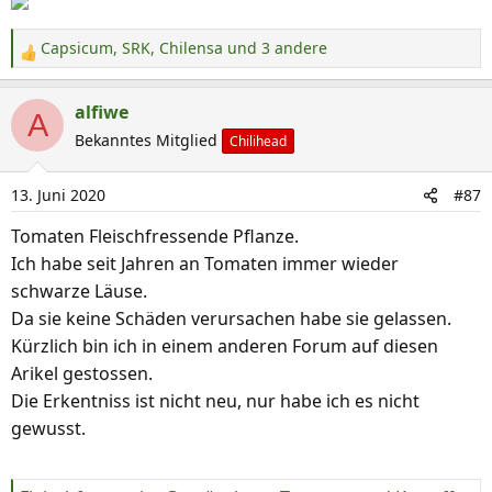
Capsicum
,
SRK
,
Chilensa
und 3 andere
R
e
a
alfiwe
A
k
Bekanntes Mitglied
Chilihead
t
i
13. Juni 2020
#87
o
n
Tomaten Fleischfressende Pflanze.
e
Ich habe seit Jahren an Tomaten immer wieder
n
schwarze Läuse.
:
Da sie keine Schäden verursachen habe sie gelassen.
Kürzlich bin ich in einem anderen Forum auf diesen
Arikel gestossen.
Die Erkentniss ist nicht neu, nur habe ich es nicht
gewusst.