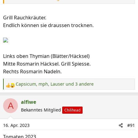
Grill Rauchkräuter.
Endlich können sie draussen trocknen.
Links oben Thymian (Blätter/Häcksel)
Mitte Rosmarin Häcksel. Grill Spiesse.
Rechts Rosmarin Nadeln.
Capsicum
,
mph
,
Lauser
und 3 andere
R
e
a
alfiwe
A
k
Bekanntes Mitglied
Chilihead
t
i
16. Apr. 2023
#91
o
n
Tomaten 2023