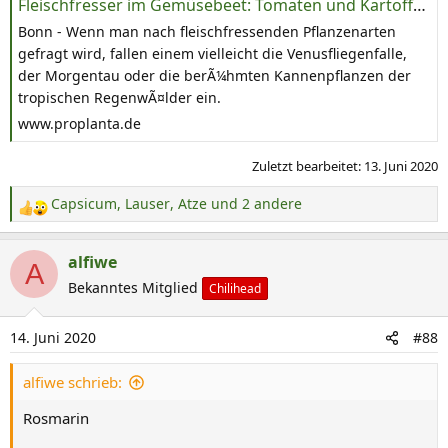
Fleischfresser im Gemüsebeet: Tomaten und Kartoffeln ernähren sich auch von Insekten
Bonn - Wenn man nach fleischfressenden Pflanzenarten
gefragt wird, fallen einem vielleicht die Venusfliegenfalle,
der Morgentau oder die berÃ¼hmten Kannenpflanzen der
tropischen RegenwÃ¤lder ein.
www.proplanta.de
Zuletzt bearbeitet:
13. Juni 2020
Capsicum
,
Lauser
,
Atze
und 2 andere
R
e
a
alfiwe
A
k
Bekanntes Mitglied
Chilihead
t
i
14. Juni 2020
#88
o
n
alfiwe schrieb:
e
n
Rosmarin
: