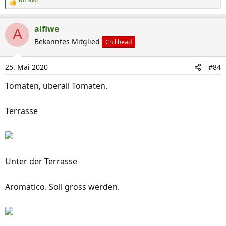
R
e
a
alfiwe
A
k
Bekanntes Mitglied
Chilihead
t
i
25. Mai 2020
#84
o
n
Tomaten, überall Tomaten.
e
n
Terrasse
:
Unter der Terrasse
Aromatico. Soll gross werden.