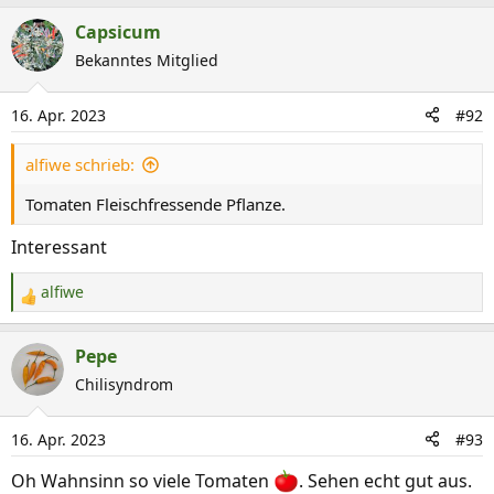
e
a
Capsicum
k
Bekanntes Mitglied
t
i
16. Apr. 2023
#92
o
n
alfiwe schrieb:
e
n
Tomaten Fleischfressende Pflanze.
:
Interessant
alfiwe
R
e
a
Pepe
k
Chilisyndrom
t
i
16. Apr. 2023
#93
o
n
Oh Wahnsinn so viele Tomaten
. Sehen echt gut aus.