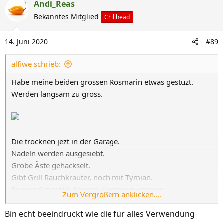
a
Andi_Reas
k
Bekanntes Mitglied
Chilihead
t
i
14. Juni 2020
#89
o
n
alfiwe schrieb:
e
n
Habe meine beiden grossen Rosmarin etwas gestuzt.
:
Werden langsam zu gross.
Die trocknen jezt in der Garage.
Nadeln werden ausgesiebt.
Grobe Äste gehackselt.
Gibt Grill Rauchkräuter, noch mit Tymian.
Feinere Schachlik Spiesse. Vorgänig wässern.
Zum Vergrößern anklicken....
Bin echt beeindruckt wie die für alles Verwendung