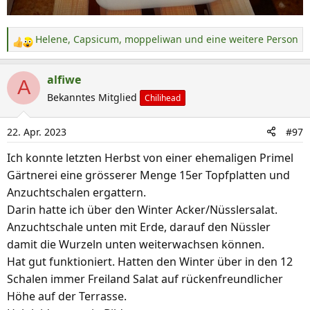
Helene
,
Capsicum
,
moppeliwan
und eine weitere Person
R
e
a
alfiwe
A
k
Bekanntes Mitglied
Chilihead
t
i
22. Apr. 2023
#97
o
n
Ich konnte letzten Herbst von einer ehemaligen Primel
e
Gärtnerei eine grösserer Menge 15er Topfplatten und
n
Anzuchtschalen ergattern.
:
Darin hatte ich über den Winter Acker/Nüsslersalat.
Anzuchtschale unten mit Erde, darauf den Nüssler
damit die Wurzeln unten weiterwachsen können.
Hat gut funktioniert. Hatten den Winter über in den 12
Schalen immer Freiland Salat auf rückenfreundlicher
Höhe auf der Terrasse.