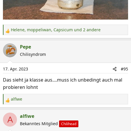
Helene
,
moppeliwan
,
Capsicum
und 2 andere
R
e
a
Pepe
k
Chilisyndrom
t
i
17. Apr. 2023
#95
o
n
Das sieht ja klasse aus....muss ich unbedingt auch mal
e
probieren lohnt
n
:
alfiwe
R
e
a
alfiwe
A
k
Bekanntes Mitglied
Chilihead
t