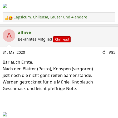
Capsicum
,
Chilensa
,
Lauser
und 4 andere
R
e
a
alfiwe
A
k
Bekanntes Mitglied
Chilihead
t
i
31. Mai 2020
#85
o
n
Bärlauch Ernte.
e
Nach den Blätter (Pesto), Knospen (vergoren)
n
jezt noch die nicht ganz reifen Samenstände.
:
Werden getrocknet für die Mühle. Knoblauch
Geschmack und leicht pfeffrige Note.