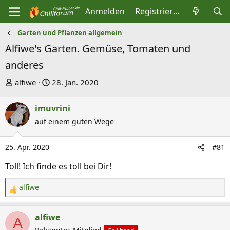
Anmelden
Registrieren
Garten und Pflanzen allgemein
Alfiwe's Garten. Gemüse, Tomaten und
anderes
E
E
alfiwe
28. Jan. 2020
r
r
s
s
imuvrini
t
t
auf einem guten Wege
e
e
l
l
25. Apr. 2020
#81
l
l
Toll! Ich finde es toll bei Dir!
e
t
r
a
alfiwe
R
m
e
a
alfiwe
A
k