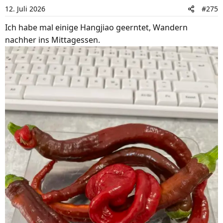
i
12. Juli 2026
#275
o
n
Ich habe mal einige Hangjiao geerntet, Wandern
e
nachher ins Mittagessen.
n
: