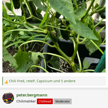
Chili Fred
,
reteP
,
Capsicum
und 5 andere
R
e
a
peter.bergmann
k
Chilimatiker
Chilihead
Moderator
t