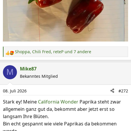
Shoppa
,
Chili Fred
,
reteP
und 7 andere
R
e
a
Mike87
M
k
Bekanntes Mitglied
t
i
08. Juli 2026
#272
o
n
Stark ey! Meine
California Wonder
Paprika steht zwar
e
allgemein ganz gut da, bekommt aber jetzt erst so
n
langsam Ihre Blüten.
:
Bin echt gespannt wie viele Paprikas da bekommen
werde.