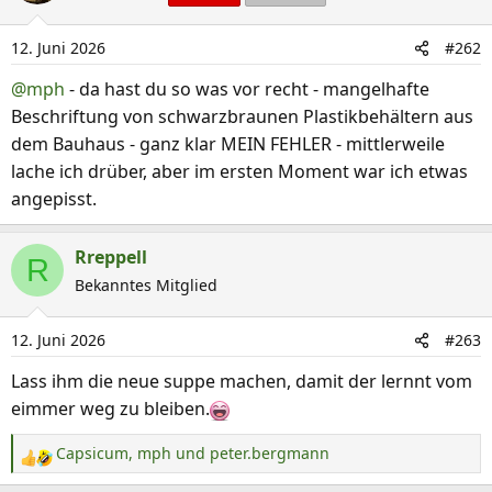
t
i
12. Juni 2026
#262
o
n
@mph
- da hast du so was vor recht - mangelhafte
e
Beschriftung von schwarzbraunen Plastikbehältern aus
n
dem Bauhaus - ganz klar MEIN FEHLER - mittlerweile
:
lache ich drüber, aber im ersten Moment war ich etwas
angepisst.
Rreppell
R
Bekanntes Mitglied
12. Juni 2026
#263
Lass ihm die neue suppe machen, damit der lernnt vom
eimmer weg zu bleiben.
Capsicum
,
mph
und
peter.bergmann
R
e