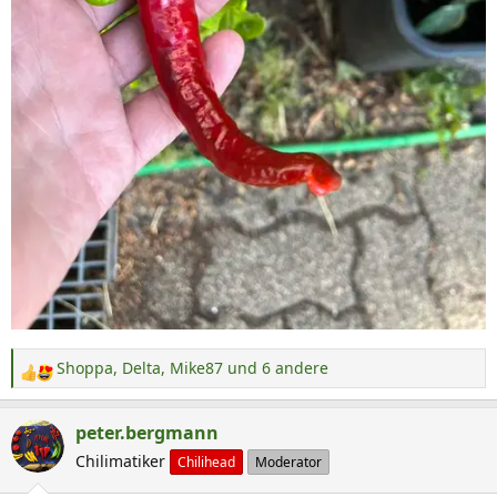
Shoppa
,
Delta
,
Mike87
und 6 andere
R
e
a
peter.bergmann
k
Chilimatiker
Chilihead
Moderator
t