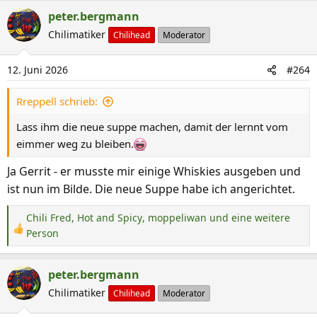
a
peter.bergmann
k
Chilimatiker
Chilihead
Moderator
t
i
12. Juni 2026
#264
o
n
Rreppell schrieb:
e
n
Lass ihm die neue suppe machen, damit der lernnt vom
:
eimmer weg zu bleiben.
Ja Gerrit - er musste mir einige Whiskies ausgeben und
ist nun im Bilde. Die neue Suppe habe ich angerichtet.
Chili Fred
,
Hot and Spicy
,
moppeliwan
und eine weitere
R
Person
e
a
peter.bergmann
k
Chilimatiker
Chilihead
Moderator
t
i