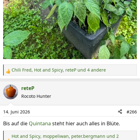
Chili Fred
,
Hot and Spicy
,
reteP
und 4 andere
R
e
a
reteP
k
Rocoto Hunter
t
i
14. Juni 2026
#266
o
n
Bis auf die
Quintana
steht hier auch alles in Blüte.
e
n
Hot and Spicy
,
moppeliwan
,
peter.bergmann
und 2