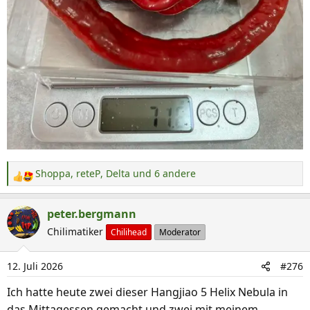
Shoppa
,
reteP
,
Delta
und 6 andere
R
e
a
peter.bergmann
k
Chilimatiker
Chilihead
Moderator
t
i
12. Juli 2026
#276
o
n
Ich hatte heute zwei dieser Hangjiao 5 Helix Nebula in
e
das Mittagessen gemacht und zwei mit meinem