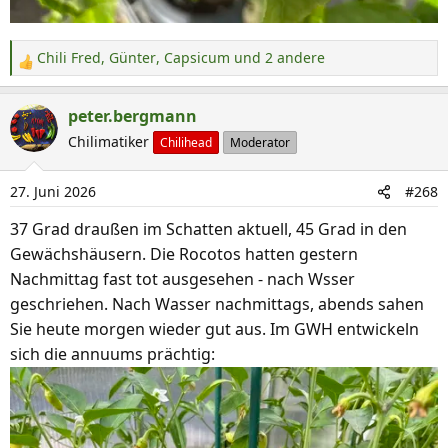
Chili Fred
,
Günter
,
Capsicum
und 2 andere
R
e
a
peter.bergmann
k
Chilimatiker
Chilihead
Moderator
t
i
27. Juni 2026
#268
o
n
37 Grad draußen im Schatten aktuell, 45 Grad in den
e
Gewächshäusern. Die Rocotos hatten gestern
n
Nachmittag fast tot ausgesehen - nach Wsser
:
geschriehen. Nach Wasser nachmittags, abends sahen
Sie heute morgen wieder gut aus. Im GWH entwickeln
sich die annuums prächtig: