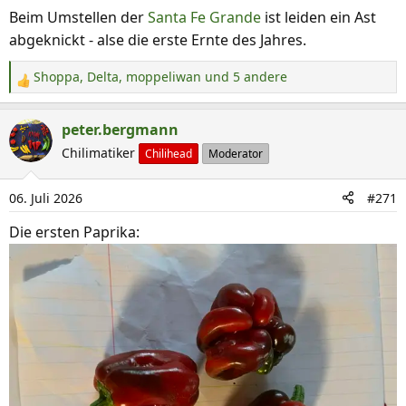
Beim Umstellen der
Santa Fe Grande
ist leiden ein Ast
abgeknickt - alse die erste Ernte des Jahres.
Shoppa
,
Delta
,
moppeliwan
und 5 andere
R
e
a
peter.bergmann
k
Chilimatiker
Chilihead
Moderator
t
i
06. Juli 2026
#271
o
n
Die ersten Paprika:
e
n
: