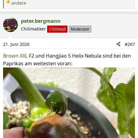
:
R
andere
e
a
peter.bergmann
k
Chilimatiker
Chilihead
Moderator
t
i
o
21. Juni 2026
#267
n
Brown XXL
F2 und Hangjiao 5 Helix Nebula sind bei den
e
Paprikas am weitesten voran:
n
: