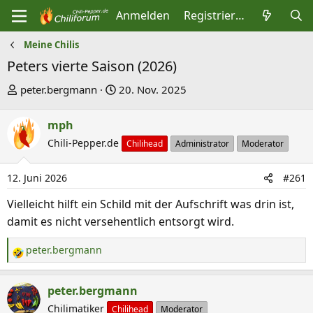
Anmelden
Registrieren
Meine Chilis
Peters vierte Saison (2026)
E
E
peter.bergmann
20. Nov. 2025
r
r
s
s
mph
t
t
Chili-Pepper.de
Chilihead
Administrator
Moderator
e
e
l
l
12. Juni 2026
#261
l
l
Vielleicht hilft ein Schild mit der Aufschrift was drin ist,
e
t
damit es nicht versehentlich entsorgt wird.
r
a
m
peter.bergmann
R
e
a
peter.bergmann
k
Chilimatiker
Chilihead
Moderator