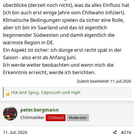
überblicke (derzeit noch nicht), was da alles Einfluss hat
(ich bin auch erst einige Jahre vom Chiliwahn infiziert).
Klimatische Bedingungen spielen da sicher eine Rolle,
aber ich bin im Saarland und das ist eigentlich
beginnender Südwesten und damit eigentlich die
wärmste Region in DE.
Ein Aspekt ist sicher: ich dünge erst recht spät in der
Saison - also erst ab Anfang Juni.
Ich werde weiter beobachten und wenn mich die
Erkenntnis erreicht, werde ich berichten.
Zuletzt bearbeitet:
11. Juli 2026
Hot and Spicy
,
Capsicum
und
mph
R
e
a
peter.bergmann
k
Chilimatiker
Chilihead
Moderator
t
i
11. Juli 2026
#274