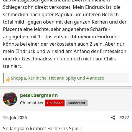
n
Schiegersohn direkt verkostet, Mein Eindruck ist, die
:
schmecken nach guter Paprika - im unteren Bereich
total mild . gegen oben mit den ganzen Kernen und der
Placenta eine leichte, sehr angenehme Schärfe -
angegeben mit 1 - das entspricht meinem Eindruck -
könnte bei einer der verkosteten auch 2 sein. Aber nur
mein EIndruck und wir sind am Anfang der Erntesaison
und der Geschmackssinn und noch nicht auf Chilis
trainiert.
Shoppa
,
karlinche
,
Hot and Spicy
und 4 andere
R
e
a
peter.bergmann
k
Chilimatiker
Chilihead
Moderator
t
i
16. Juli 2026
#277
o
n
So langsam kommt Farbe ins Spiel: