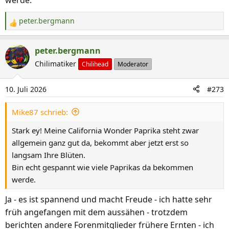
peter.bergmann
R
e
a
peter.bergmann
k
Chilimatiker
Chilihead
Moderator
t
i
10. Juli 2026
#273
o
n
Mike87 schrieb:
e
n
Stark ey! Meine California Wonder Paprika steht zwar
:
allgemein ganz gut da, bekommt aber jetzt erst so
langsam Ihre Blüten.
Bin echt gespannt wie viele Paprikas da bekommen
werde.
Ja - es ist spannend und macht Freude - ich hatte sehr
früh angefangen mit dem aussähen - trotzdem
berichten andere Forenmitglieder frühere Ernten - ich