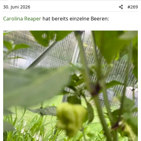
i
30. Juni 2026
#269
o
n
Carolina Reaper
hat bereits einzelne Beeren:
e
n
: