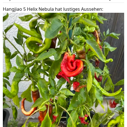
o
n
Hangjiao 5 Helix Nebula hat lustiges Aussehen:
e
n
: