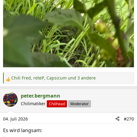
Chili Fred
,
reteP
,
Capsicum
und 3 andere
R
e
a
peter.bergmann
k
Chilimatiker
Chilihead
Moderator
t
i
04. Juli 2026
#270
o
n
Es wird langsam:
e