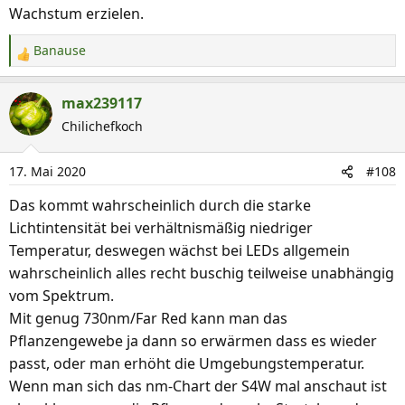
Wachstum erzielen.
Banause
R
e
a
max239117
k
Chilichefkoch
t
i
17. Mai 2020
#108
o
n
Das kommt wahrscheinlich durch die starke
e
Lichtintensität bei verhältnismäßig niedriger
n
Temperatur, deswegen wächst bei LEDs allgemein
:
wahrscheinlich alles recht buschig teilweise unabhängig
vom Spektrum.
Mit genug 730nm/Far Red kann man das
Pflanzengewebe ja dann so erwärmen dass es wieder
passt, oder man erhöht die Umgebungstemperatur.
Wenn man sich das nm-Chart der S4W mal anschaut ist