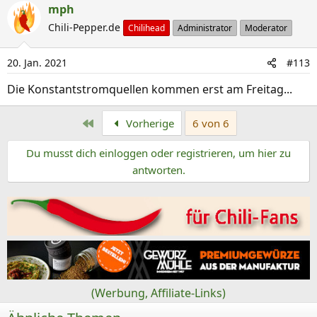
a
mph
k
Chili-Pepper.de
Chilihead
Administrator
Moderator
t
i
20. Jan. 2021
#113
o
n
Die Konstantstromquellen kommen erst am Freitag...
e
n
Erste
Vorherige
6 von 6
:
Du musst dich einloggen oder registrieren, um hier zu
antworten.
(Werbung, Affiliate-Links)