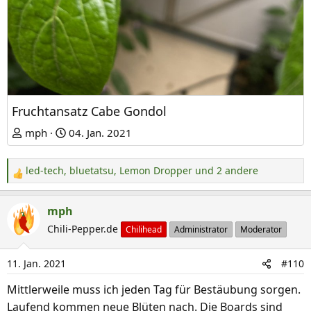
Fruchtansatz Cabe Gondol
mph
04. Jan. 2021
led-tech
,
bluetatsu
,
Lemon Dropper
und 2 andere
R
e
a
mph
k
Chili-Pepper.de
Chilihead
Administrator
Moderator
t
i
11. Jan. 2021
#110
o
n
Mittlerweile muss ich jeden Tag für Bestäubung sorgen.
e
Laufend kommen neue Blüten nach. Die Boards sind