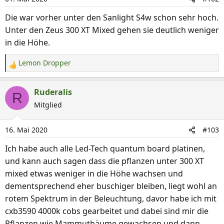
Die war vorher unter den Sanlight S4w schon sehr hoch.
Unter den Zeus 300 XT Mixed gehen sie deutlich weniger
in die Höhe.
Lemon Dropper
R
e
a
Ruderalis
R
k
Mitglied
t
i
16. Mai 2020
#103
o
n
Ich habe auch alle Led-Tech quantum board platinen,
e
und kann auch sagen dass die pflanzen unter 300 XT
n
mixed etwas weniger in die Höhe wachsen und
:
dementsprechend eher buschiger bleiben, liegt wohl an
rotem Spektrum in der Beleuchtung, davor habe ich mit
cxb3590 4000k cobs gearbeitet und dabei sind mir die
Pflanzen wie Mammutbäume gewachsen und dann