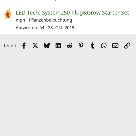
LED-Tech: System250 Plug&Grow Starter Set
mph
Pflanzenbeleuchtung
Antworten
54
28. Okt. 2019
Facebook
X (Twitter)
Bluesky
LinkedIn
Reddit
Pinterest
Tumblr
WhatsApp
E-Mail
Li
Teilen: