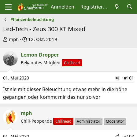
Anmelden
Registrieren
Pflanzenbeleuchtung
Led-Tech - Zeus 300 XT Mixed
E
E
mph
12. Okt. 2019
r
r
s
s
Lemon Dropper
t
t
Bekanntes Mitglied
Chilihead
e
e
l
l
01. Mai 2020
#101
l
l
Ist sie mit dieser Beleuchtung etwas mehr in die höhe
e
t
gegangen oder kommt mir das nur so vor
r
a
m
mph
Chili-Pepper.de
Chilihead
Administrator
Moderator
01. Mai 2020
#102