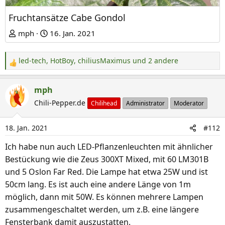
Fruchtansätze Cabe Gondol
mph
16. Jan. 2021
led-tech
,
HotBoy
,
chiliusMaximus
und 2 andere
R
e
a
mph
k
Chili-Pepper.de
Chilihead
Administrator
Moderator
t
i
18. Jan. 2021
#112
o
n
Ich habe nun auch LED-Pflanzenleuchten mit ähnlicher
e
Bestückung wie die Zeus 300XT Mixed, mit 60 LM301B
n
und 5 Oslon Far Red. Die Lampe hat etwa 25W und ist
:
50cm lang. Es ist auch eine andere Länge von 1m
möglich, dann mit 50W. Es können mehrere Lampen
zusammengeschaltet werden, um z.B. eine längere
Fensterbank damit auszustatten.