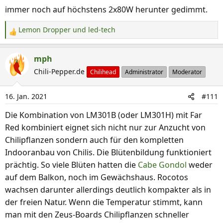
n
immer noch auf höchstens 2x80W herunter gedimmt.
:
Lemon Dropper
und
led-tech
R
e
a
mph
k
Chili-Pepper.de
Chilihead
Administrator
Moderator
t
i
16. Jan. 2021
#111
o
n
Die Kombination von LM301B (oder LM301H) mit Far
e
Red kombiniert eignet sich nicht nur zur Anzucht von
n
Chilipflanzen sondern auch für den kompletten
:
Indooranbau von Chilis. Die Blütenbildung funktioniert
prächtig. So viele Blüten hatten die
Cabe Gondol
weder
auf dem Balkon, noch im Gewächshaus. Rocotos
wachsen darunter allerdings deutlich kompakter als in
der freien Natur. Wenn die Temperatur stimmt, kann
man mit den Zeus-Boards Chilipflanzen schneller