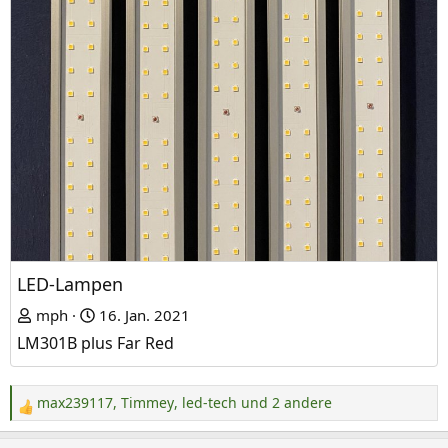
LED-Lampen
mph
16. Jan. 2021
LM301B plus Far Red
max239117
,
Timmey
,
led-tech
und 2 andere
R
e