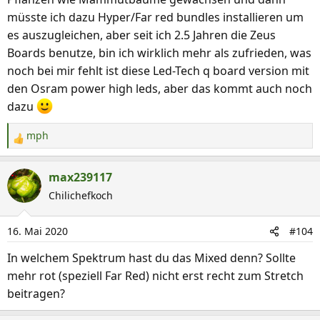
müsste ich dazu Hyper/Far red bundles installieren um
es auszugleichen, aber seit ich 2.5 Jahren die Zeus
Boards benutze, bin ich wirklich mehr als zufrieden, was
noch bei mir fehlt ist diese Led-Tech q board version mit
den Osram power high leds, aber das kommt auch noch
dazu
mph
R
e
a
max239117
k
Chilichefkoch
t
i
16. Mai 2020
#104
o
n
In welchem Spektrum hast du das Mixed denn? Sollte
e
mehr rot (speziell Far Red) nicht erst recht zum Stretch
n
beitragen?
: