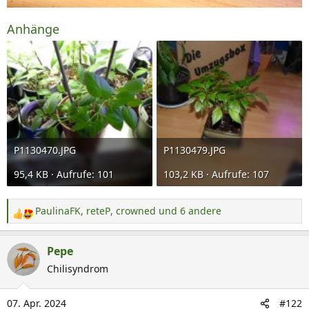
Anhänge
P1130470.JPG
P1130479.JPG
95,4 KB · Aufrufe: 101
103,2 KB · Aufrufe: 107
PaulinaFK
,
reteP
,
crowned
und 6 andere
R
e
a
Pepe
k
Chilisyndrom
t
i
07. Apr. 2024
#122
o