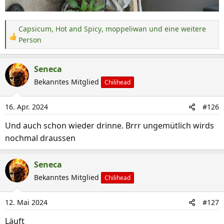
Capsicum
,
Hot and Spicy
,
moppeliwan
und eine weitere
R
Person
e
a
Seneca
k
Bekanntes Mitglied
Chilihead
t
i
o
16. Apr. 2024
#126
n
Und auch schon wieder drinne. Brrr ungemütlich wirds
e
nochmal draussen
n
:
Seneca
Bekanntes Mitglied
Chilihead
12. Mai 2024
#127
Läuft