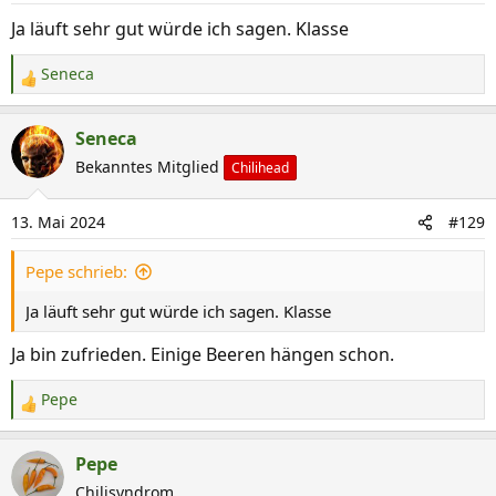
n
Ja läuft sehr gut würde ich sagen. Klasse
e
n
Seneca
R
:
e
a
Seneca
k
Bekanntes Mitglied
Chilihead
t
i
13. Mai 2024
#129
o
n
Pepe schrieb:
e
n
Ja läuft sehr gut würde ich sagen. Klasse
:
Ja bin zufrieden. Einige Beeren hängen schon.
Pepe
R
e
a
Pepe
k
Chilisyndrom