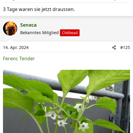
o
n
3 Tage waren sie jetzt draussen.
e
n
Seneca
:
Bekanntes Mitglied
Chilihead
14. Apr. 2024
#125
Ferenc Tender