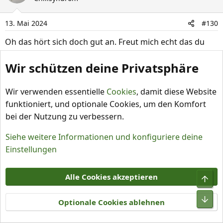
t
i
13. Mai 2024
#130
o
n
Oh das hört sich doch gut an. Freut mich echt das du
e
zufrieden bist
n
Wir schützen deine Privatsphäre
:
Seneca
Wir verwenden essentielle
Cookies
, damit diese Website
Bekanntes Mitglied
Chilihead
funktioniert, und optionale Cookies, um den Komfort
bei der Nutzung zu verbessern.
18. Mai 2024
#131
@Christopher84
Fundador
Siehe weitere Informationen und konfiguriere deine
Einstellungen
Alle Cookies akzeptieren
Optionale Cookies ablehnen