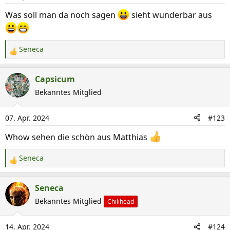
n
Was soll man da noch sagen
sieht wunderbar aus
e
n
:
Seneca
R
e
a
Capsicum
k
Bekanntes Mitglied
t
i
07. Apr. 2024
#123
o
n
Whow sehen die schön aus Matthias
e
n
Seneca
R
:
e
a
Seneca
k
Bekanntes Mitglied
Chilihead
t
i
14. Apr. 2024
#124