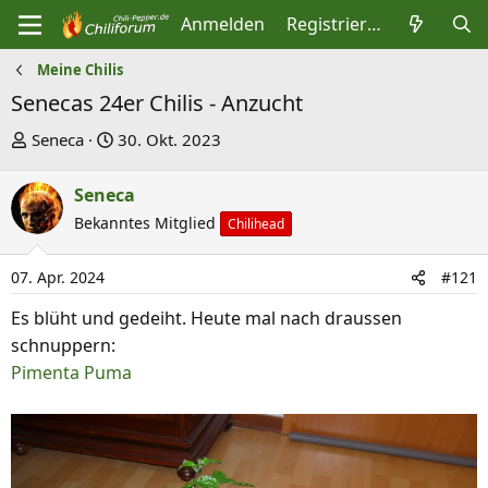
Anmelden
Registrieren
Meine Chilis
Senecas 24er Chilis - Anzucht
E
E
Seneca
30. Okt. 2023
r
r
s
s
Seneca
t
t
Bekanntes Mitglied
Chilihead
e
e
l
l
07. Apr. 2024
#121
l
l
Es blüht und gedeiht. Heute mal nach draussen
e
t
schnuppern:
r
a
Pimenta Puma
m