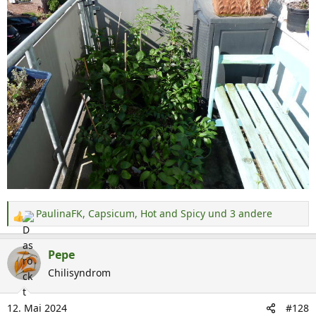
PaulinaFK
,
Capsicum
,
Hot and Spicy
und 3 andere
R
e
a
Pepe
k
Chilisyndrom
t
i
12. Mai 2024
#128
o