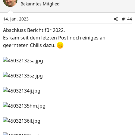
k
Bekanntes Mitglied
t
i
14. Jan. 2023
#144
o
n
Abschluss Bericht für 2022.
e
Es kam seit dem letzten Post noch einiges an
n
geernteten Chilis dazu.
: