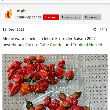
e
a
mph
k
Chili-Pepper.de
Chilihead
Administrator
Moderator
t
i
13. Dez. 2022
#143
o
n
Meine wahrscheinlich letzte Ernte der Saison 2022
e
besteht aus
Rocoto Cabe Gondol
und
Trinidad Hornet
.
n
: