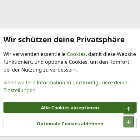
Wir schützen deine Privatsphäre
Meine Chilis
Wir verwenden essentielle
Cookies
, damit diese Website
funktioniert, und optionale Cookies, um den Komfort
bei der Nutzung zu verbessern.
Siehe weitere Informationen und konfiguriere deine
Einstellungen
Cookies
Alle Cookies akzeptieren
Obe
Kontakt
Nutzungsbedingungen
Datenschutz
Hilfe und Impressum
R
Unt
S
Optionale Cookies ablehnen
S
®
Community platform by XenForo
© 2010-2026 XenForo Ltd.