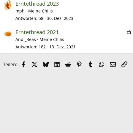
Erntethread 2023
t
mph
Meine Chilis
Antworten
58
30. Dez. 2023
Erntethread 2021
e
Andi_Reas
Meine Chilis
s
Antworten
182
13. Dez. 2021
e
Facebook
X (Twitter)
Bluesky
LinkedIn
Reddit
Pinterest
Tumblr
WhatsApp
E-Mail
Li
Teilen:
r
r
t