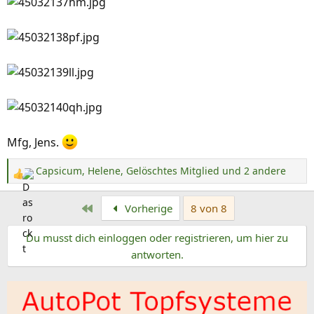
Mfg, Jens.
Capsicum
,
Helene
,
Gelöschtes Mitglied
und 2 andere
R
e
Erste
Vorherige
8 von 8
a
k
Du musst dich einloggen oder registrieren, um hier zu
t
antworten.
i
o
n
e