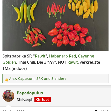
Spitzpaprika SP, "
Rawit
",
Habanero Red
,
Cayenne
Golden
, Thai Chili, Die 3 "???", NOT
Rawit
, verkreuzte
TMS (indoor)
Alex
,
Capsicum
,
SRK
und 3 andere
R
e
a
Papadopulus
k
Chilosoph
Chilihead
t
i