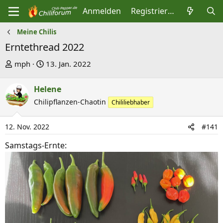
Anmelden
Registrieren
Meine Chilis
Erntethread 2022
E
E
mph
13. Jan. 2022
r
r
s
s
Helene
t
t
Chilipflanzen-Chaotin
Chililiebhaber
e
e
l
l
12. Nov. 2022
#141
l
l
Samstags-Ernte:
e
t
r
a
m