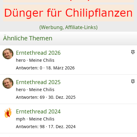
n
:
(Werbung, Affiliate-Links)
Ähnliche Themen
Erntethread 2026
hero
Meine Chilis
Antworten
0
18. März 2026
e
Erntethread 2025
hero
Meine Chilis
i
Antworten
69
30. Dez. 2025
e
Erntethread 2024
t
mph
Meine Chilis
i
Antworten
98
17. Dez. 2024