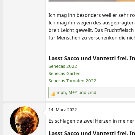
Ich mag ihn besonders weil er sehr ro
Ich mag ihn wegen des ausgeprägten c
breit Leicht gewellt. Das Fruchtfleisc
für Menschen zu verschenken die nich
Lasst Sacco und Vanzetti frei.
Senecas 2022
Senecas Garten
Senecas Tomaten 2022
mph
,
M+Y
und
cmd
R
e
a
14. März 2022
k
Es schlagen da zwei Herzen in meiner
t
i
Lasst Sacco und Vanzetti frei.
o