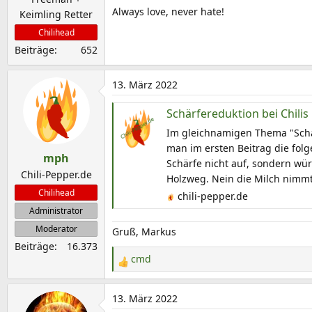
Always love, never hate!
Keimling Retter
Chilihead
Beiträge
652
13. März 2022
Schärfereduktion bei Chilis
Im gleichnamigen Thema "Schär
man im ersten Beitrag die fol
mph
Schärfe nicht auf, sondern würd
Chili-Pepper.de
Holzweg. Nein die Milch nimmt 
Chilihead
chili-pepper.de
Administrator
Moderator
Gruß, Markus
Beiträge
16.373
cmd
R
e
a
13. März 2022
k