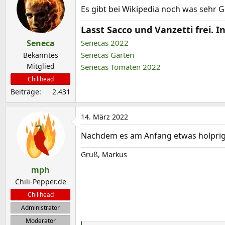
Es gibt bei Wikipedia noch was sehr 
t
i
Lasst Sacco und Vanzetti frei.
o
Seneca
Senecas 2022
n
Senecas Garten
e
Bekanntes
n
Mitglied
Senecas Tomaten 2022
:
Chilihead
Beiträge
2.431
14. März 2022
Nachdem es am Anfang etwas holprig w
Gruß, Markus
mph
Chili-Pepper.de
Chilihead
Administrator
Moderator