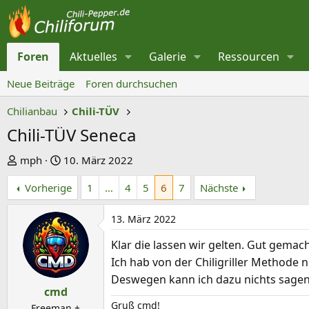
Foren
Aktuelles
Galerie
Ressourcen
Neue Beiträge
Foren durchsuchen
Chilianbau
Chili-TÜV
Chili-TÜV Seneca
E
E
mph
10. März 2022
r
r
Vorherige
1
…
4
5
6
7
Nächste
s
s
t
t
13. März 2022
e
e
l
l
Klar die lassen wir gelten. Gut gemac
l
l
Ich hab von der Chiligriller Methode 
e
t
Deswegen kann ich dazu nichts sagen
cmd
r
a
Gruß cmd!
Freeman +
m