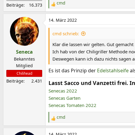
cmd
Beiträge
16.373
R
e
a
14. März 2022
k
t
cmd schrieb:
i
Klar die lassen wir gelten. Gut gemacht
o
Seneca
Ich hab von der Chiligriller Methode no
n
Deswegen kann ich dazu nichts sagen a
e
Bekanntes
n
Mitglied
Es ist das Prinzip der
Edelstahlseife
al
:
Chilihead
Beiträge
2.431
Lasst Sacco und Vanzetti frei.
Senecas 2022
Senecas Garten
Senecas Tomaten 2022
cmd
R
e
a
14. März 2022