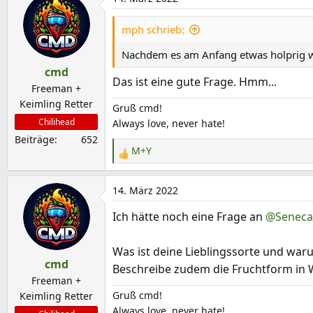
k
t
mph schrieb:
i
Nachdem es am Anfang etwas holprig war
o
cmd
n
Das ist eine gute Frage. Hmm...
e
Freeman +
n
Keimling Retter
Gruß cmd!
:
Chilihead
Always love, never hate!
Beiträge
652
M+Y
R
e
a
14. März 2022
k
Ich hätte noch eine Frage an
@Seneca
t
i
o
Was ist deine Lieblingssorte und war
cmd
n
Beschreibe zudem die Fruchtform in 
e
Freeman +
Gruß cmd!
n
Keimling Retter
Always love, never hate!
: